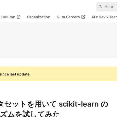
search
open_in_new
open_in_new
al Column
Organization
Qiita Careers
AI x Dev x Tea
ince last update.
タセットを用いて scikit-learn の
リズムを試してみた