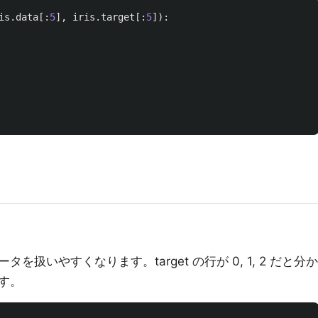
is
.
data
[:
5
],
iris
.
target
[:
5
]):
扱いやすくなります。target の行が 0, 1, 2 だと分か
す。