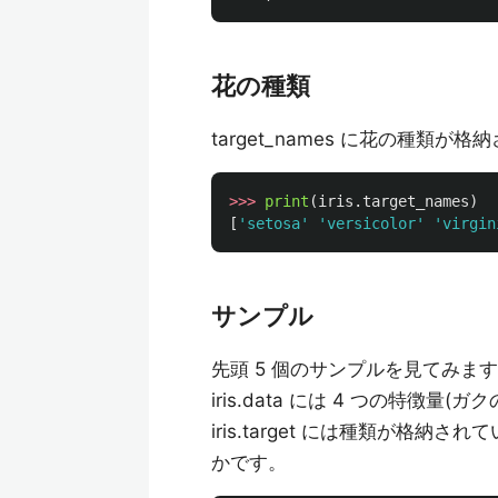
花の種類
target_names に花の種類が
>>>
print
(
iris
.
target_names
)
[
'
setosa
'
'
versicolor
'
'
virgin
サンプル
先頭 5 個のサンプルを見てみま
iris.data には 4 つの特
iris.target には種類が格納されています。
かです。