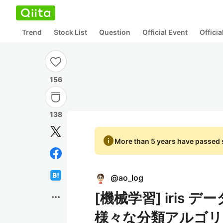
Trend
Stock List
Question
Official Event
Offici
156
138
info
More than 5 years have passed s
@
ao_log
[機械学習] iris デー
more_horiz
様々な分類アルゴ