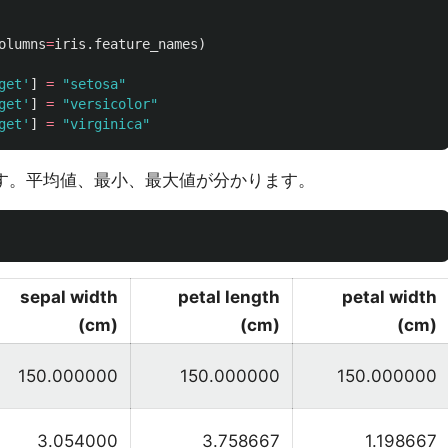
olumns
=
iris
.
feature_names
)
get
'
]
=
"
setosa
"
get
'
]
=
"
versicolor
"
get
'
]
=
"
virginica
"
e です。平均値、最小、最大値が分かります。
sepal width
petal length
petal width
(cm)
(cm)
(cm)
150.000000
150.000000
150.000000
3.054000
3.758667
1.198667