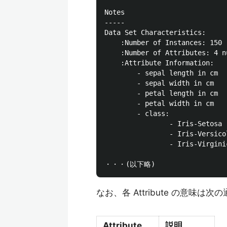
Notes

-----

Data Set Characteristics:

    :Number of Instances: 150 
    :Number of Attributes: 4 n
    :Attribute Information:

        - sepal length in cm

        - sepal width in cm

        - petal length in cm

        - petal width in cm

        - class:

                - Iris-Setosa

                - Iris-Versicol
                - Iris-Virginic
なお、各 Attribute の意味は次
Attribute
説明