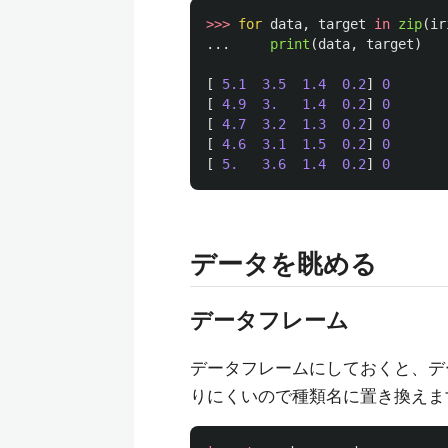
>>>
for
data
,
target
in
zip
(
ir
...
print
(
data
,
target
)
[
5.1
3.5
1.4
0.2
]
0
[
4.9
3.
1.4
0.2
]
0
[
4.7
3.2
1.3
0.2
]
0
[
4.6
3.1
1.5
0.2
]
0
[
5.
3.6
1.4
0.2
]
0
データを眺める
データフレーム
データフレームにしておくと、データを
りにくいので種類名に置き換えま