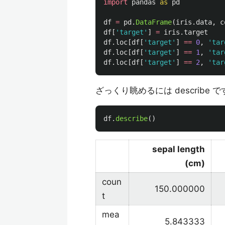
import
pandas
as
pd
df
=
pd
.
DataFrame
(
iris
.
data
,
c
df
[
'
target
'
]
=
iris
.
target
df
.
loc
[
df
[
'
target
'
]
==
0
,
'
tar
df
.
loc
[
df
[
'
target
'
]
==
1
,
'
tar
df
.
loc
[
df
[
'
target
'
]
==
2
,
'
tar
ざっくり眺めるには describ
df
.
describe
()
sepal length
(cm)
coun
150.000000
t
mea
5.843333