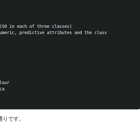
(50 in each of three classes)

umeric, predictive attributes and the class

our

a

の通りです。