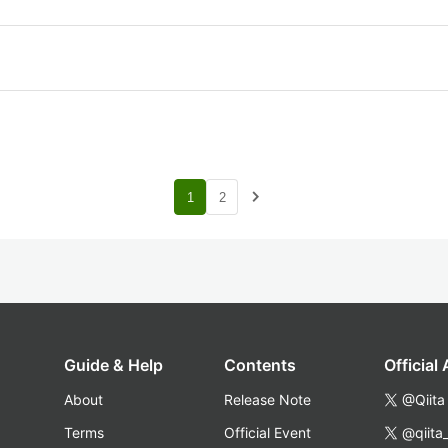
navigate_next
1
2
Guide & Help
Contents
Official
About
Release Note
@Qiita
Terms
Official Event
@qiita