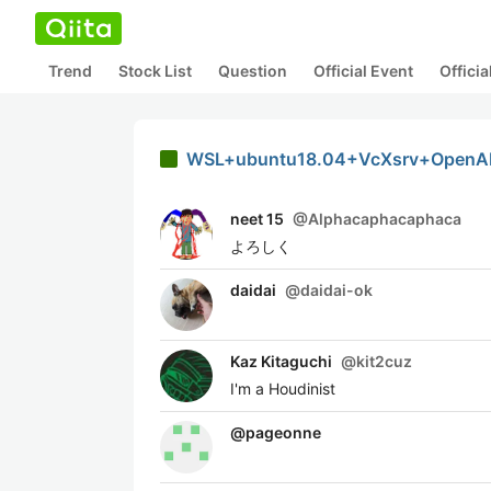
Trend
Stock List
Question
Official Event
Offici
WSL+ubuntu18.04+VcXsrv+Op
neet 15
@
Alphacaphacaphaca
よろしく
daidai
@
daidai-ok
Kaz Kitaguchi
@
kit2cuz
I'm a Houdinist
@
pageonne