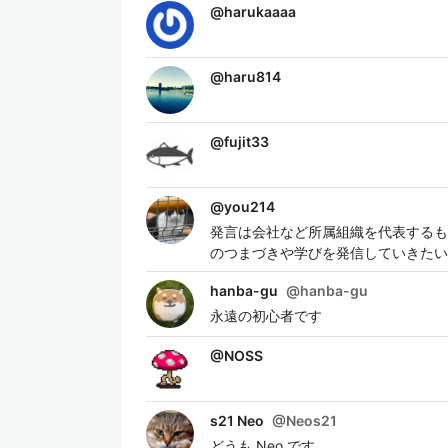
@
harukaaaa
@
haru814
@
fujit33
@
you214
発言は会社など所属組織を代表するも
のつまづきや学びを発信していきたい
hanba-gu
@
hanba-gu
永遠の初心者です
@
NOSS
s21 Neo
@
Neos21
どうも Neo です。