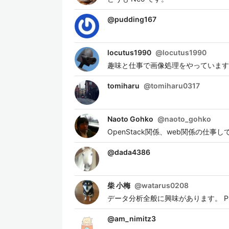
@
pudding167
locutus1990
@
locutus1990
趣味と仕事で画像処理をやっています
tomiharu
@
tomiharu0317
Naoto Gohko
@
naoto_gohko
OpenStack関係、web関係の仕事
@
dada4386
柴 小梅
@
watarus0208
データ分析全般に興味があります。 Py
@
am_nimitz3