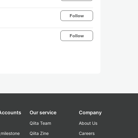
Follow
Follow
 Accounts
Our service
Company
Qiita Team
About Us
_milestone
Qiita Zine
Careers