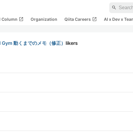
search
open_in_new
open_in_new
al Column
Organization
Qiita Careers
AI x Dev x Tea
enAI Gym 動くまでのメモ（修正）
likers