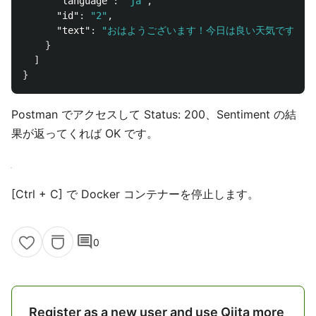
"language"
:
"ja"
,
"id"
:
"2"
,
"text"
:
"おはようございます！今日は良い天気です。"
}
]
}
Postman でアクセスして Status: 200、Sentiment の結
果が返ってくれば OK です。
[Ctrl + C] で Docker コンテナーを停止します。
comment
0
Register as a new user and use Qiita more