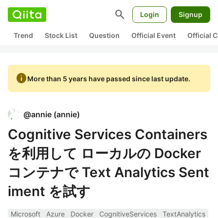
search
Login
Signup
Trend
Stock List
Question
Official Event
Official
info
More than 5 years have passed since last update.
@
annie
(
annie
)
Cognitive Services Containers
を利用して ローカルの Docker
コンテナで Text Analytics Sent
iment を試す
Microsoft
Azure
Docker
CognitiveServices
TextAnalytics