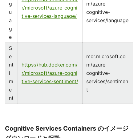
g
m/azure-
r/microsoft/azure-cogni
u
cognitive-
tive-services-language/
a
services/language
g
e
S
e
mcr.microsoft.co
nt
https://hub.docker.com/
m/azure-
i
r/microsoft/azure-cogni
cognitive-
m
tive-services-sentiment/
services/sentimen
e
t
nt
Cognitive Services Containers のイメージ