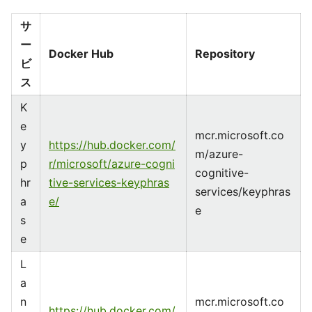
サ
ー
Docker Hub
Repository
ビ
ス
K
e
mcr.microsoft.co
y
https://hub.docker.com/
m/azure-
p
r/microsoft/azure-cogni
cognitive-
hr
tive-services-keyphras
services/keyphras
a
e/
e
s
e
L
a
n
mcr.microsoft.co
https://hub.docker.com/