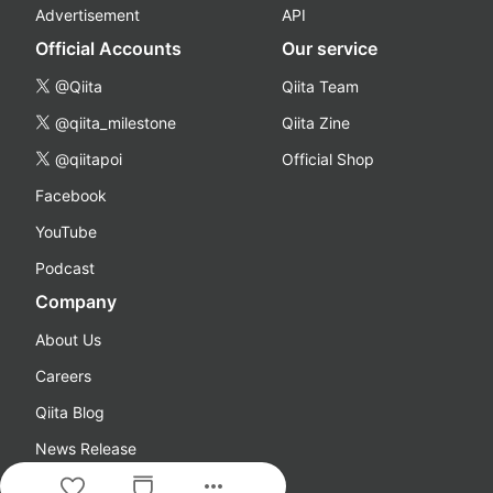
Advertisement
API
Official Accounts
Our service
@Qiita
Qiita Team
@qiita_milestone
Qiita Zine
@qiitapoi
Official Shop
Facebook
YouTube
Podcast
Company
About Us
Careers
Qiita Blog
News Release
more_horiz