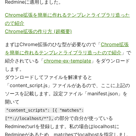
Redmineに適用しました。
Chrome拡張を簡単に作れるテンプレとライブラリ造った
ので紹介
Chrome拡張の作り方 (超概要)
まずはChrome拡張のひな型が必要なので「
Chrome拡張
を簡単に作れるテンプレとライブラリ造ったので紹介
」で
紹介されている「
chrome-ex-template
」をダウンロード
します。
ダウンロードしてファイルを解凍すると
「content_script.js」ファイルがあるので、ここに上記の
ソースを記載します。設定ファイル「manifest.json」を
開いて
"content_scripts": [{ "matches":
の部分で自分が使っている
["*://localhost/*"],
Redmineのurlを登録します。私の場合はlocalhostに
Redmineがあるため、matchesでlocalhostを指定しまし