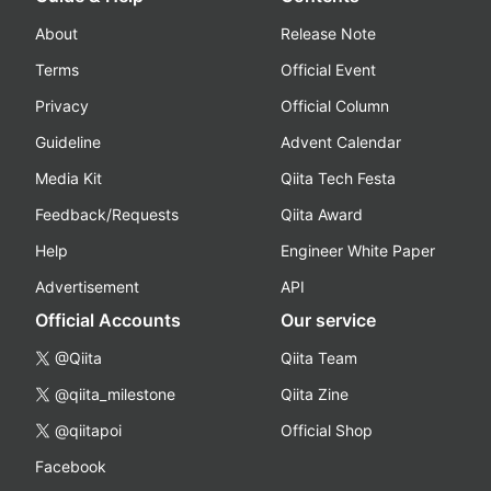
How developers code is here.
© 2011-
2026
Qiita Inc.
Guide & Help
Contents
About
Release Note
Terms
Official Event
Privacy
Official Column
Guideline
Advent Calendar
Media Kit
Qiita Tech Festa
Feedback/Requests
Qiita Award