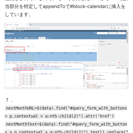
当部分を特定してappendToで#block-calendarに挿入を
しています。
７．
nextMonthURL=$(data).find("#query_form_with_buttons
> p.contextual > a:nth-child(2)").attr('href')
nextMonthText=$(data).find("#query_form_with_button
s > p.contextual > a:nth-child(2)").text().replace("