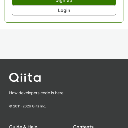
Register as a new user and use Qiita more
conveniently
You get articles that match your needs
You can efficiently read back useful information
You can use dark theme
What you can do with signing up
Sign up
Login