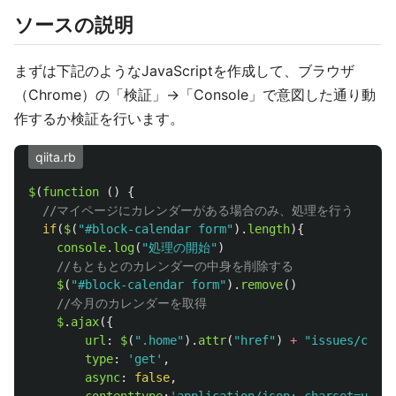
ソースの説明
まずは下記のようなJavaScriptを作成して、ブラウザ
（Chrome）の「検証」->「Console」で意図した通り動
作するか検証を行います。
qiita.rb
$
(
function 
()
{
//マイページにカレンダーがある場合のみ、処理を行う
if
(
$
(
"
#block-calendar form
"
).
length
){
console
.
log
(
"
処理の開始
"
)
//もともとのカレンダーの中身を削除する
$
(
"
#block-calendar form
"
).
remove
()
//今月のカレンダーを取得
$
.
ajax
({
url
:
$
(
"
.home
"
).
attr
(
"
href
"
)
+
"
issues/calen
type
:
'
get
'
,
async
:
false
,
contenttype
:
'
application/json; charset=utf-8