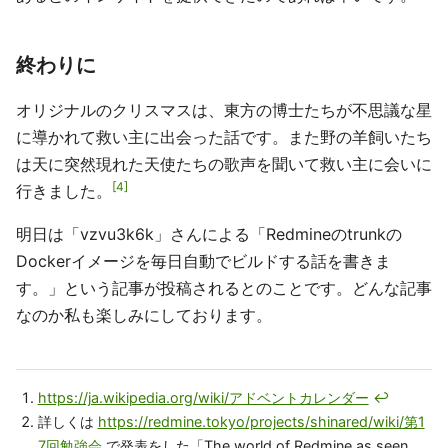
自分のPCのブラウザでのみJavaScriptを実行する
Chrome拡張化のご紹介
２．ajaxを使ったマッシュアップ方法の例示
３．本来はrubyでの開発が必要な複雑なデーターの取得
もajaxを複数回実行することで実現できる可能性の提示
ができたかと思います。
あなたの妄想とアイデア次第でruby（ruby on Rails)の開
発を迂回して、JavaScript(jQuery)でプチUI改善が可能で
あるとのインサイトを提供できたのであれば幸いです。
終わりに
オリジナルのクリスマスは、東方の博士たちが不思議な星
に導かれて救い主に出会った話です。また野の羊飼いたち
は天に突然現れた天使たちの歌声を聞いて救い主に会いに
4
行きました。