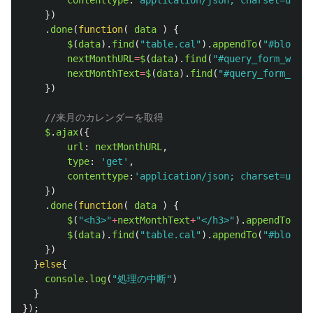
})
.
done
(
function
(
data
)
{
$
(
data
).
find
(
"
table.cal
"
).
appendTo
(
"
#block-c
nextMonthURL
=
$
(
data
).
find
(
"
#query_form_with_
nextMonthText
=
$
(
data
).
find
(
"
#query_form_with
})
//来月のカレンダーを取得
$
.
ajax
({
url
:
nextMonthURL
,
type
:
'
get
'
,
contenttype
:
'
application/json; charset=utf-8
})
.
done
(
function
(
data
)
{
$
(
"
<h3>
"
+
nextMonthText
+
"
</h3>
"
).
appendTo
(
"
#b
$
(
data
).
find
(
"
table.cal
"
).
appendTo
(
"
#block-c
})
}
else
{
console
.
log
(
"
処理の中断
"
)
}
});