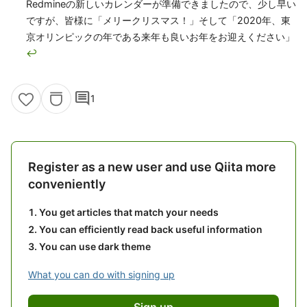
５．永続して上記の処理が自動実行できるようにChrome拡張
させてカレンダを乗っ取る
↩
クリスマスはキリストの誕生を記念する日です。 原典：
マタ
イ２章
、
ルカ２章
私もRedmineに導かれて不思議な旅を続けていますが、またど
5
こかで皆様とお会いできることを楽しみにしております。
↩
Redmineの開発、カスタマイズを手掛ける
Ankosoft
という会
社にいますので、Redmineを使いやすく改善したいというニー
ズがありましたら、是非、ご連絡ください。
Redmineの新しいカレンダーが準備できましたので、少し早い
ですが、皆様に「メリークリスマス！」そして「2020年、東
京オリンピックの年である来年も良いお年をお迎えください」
↩
comment
1