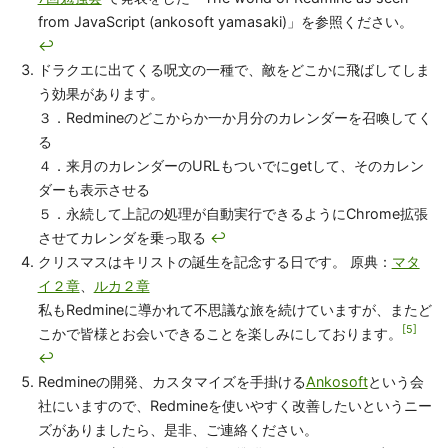
明日は「vzvu3k6k」さんによる「Redmineのtrunkの
Dockerイメージを毎日自動でビルドする話を書きま
す。」という記事が投稿されるとのことです。どんな記事
なのか私も楽しみにしております。
https://ja.wikipedia.org/wiki/アドベントカレンダー
↩
詳しくは
https://redmine.tokyo/projects/shinared/wiki/第1
7回勉強会
で発表をした「The world of Redmine as seen
from JavaScript (ankosoft yamasaki)」を参照ください。
↩
ドラクエに出てくる呪文の一種で、敵をどこかに飛ばしてしま
う効果があります。
３．Redmineのどこからか一か月分のカレンダーを召喚してく
る
４．来月のカレンダーのURLもついでにgetして、そのカレン
ダーも表示させる