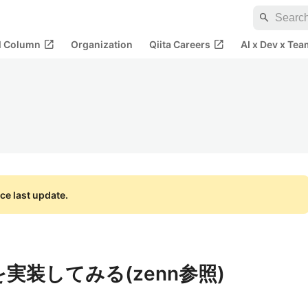
search
open_in_new
open_in_new
al Column
Organization
Qiita Careers
AI x Dev x Tea
ce last update.
婆を実装してみる(zenn参照)