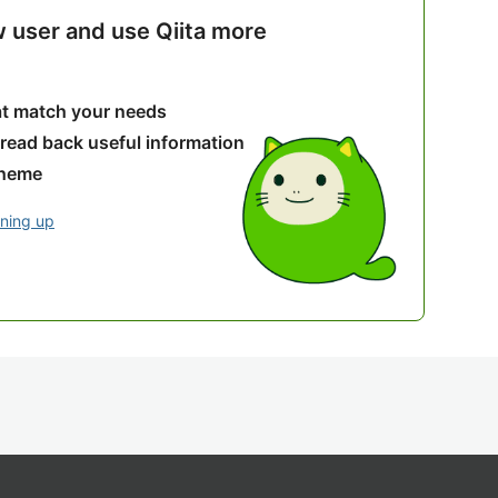
w user and use Qiita more
hat match your needs
 read back useful information
theme
gning up