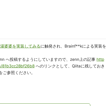
aで湯婆婆を実装してみる
に触発され、Brainf**kによる実装
zenn へ投稿するようにしていますので、zenn上の記事
http
es/81b3cc28bf26b8
へのリンクとして、Qiitaに残しておき
方をご参照ください。