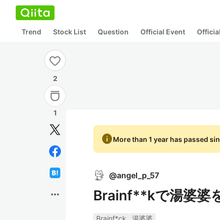
Trend
Stock List
Question
Official Event
Offici
2
1
info
More than 1 year has passed sin
@
angel_p_57
Brainf**kで湯婆
more_horiz
Brainf*ck
湯婆婆