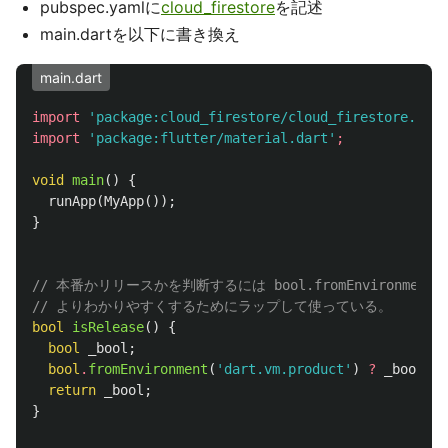
pubspec.yamlに
cloud_firestore
を記述
main.dartを以下に書き換え
main.dart
import
'package:cloud_firestore/cloud_firestore.dart
import
'package:flutter/material.dart'
;
void
main
()
{
runApp
(
MyApp
());
}
// 本番かリリースかを判断するには bool.fromEnvironment('d
// よりわかりやすくするためにラップして使っている。
bool
isRelease
()
{
bool
_bool
;
bool
.
fromEnvironment
(
'dart.vm.product'
)
?
_bool
=
return
_bool
;
}