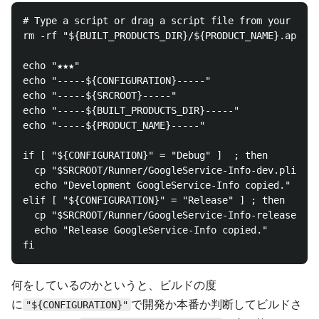
# Type a script or drag a script file from your work
rm -rf "${BUILT_PRODUCTS_DIR}/${PRODUCT_NAME}.app/Go
echo "★★★"

echo "-----${CONFIGURATION}-----"

echo "-----${SRCROOT}-----"

echo "-----${BUILT_PRODUCTS_DIR}-----"

echo "-----${PRODUCT_NAME}-----"

if [ "${CONFIGURATION}" = "Debug" ]  ; then

  cp "$SRCROOT/Runner/GoogleService-Info-dev.plist" 
  echo "Development GoogleService-Info copied."

elif [ "${CONFIGURATION}" = "Release" ] ; then

  cp "$SRCROOT/Runner/GoogleService-Info-release.pli
  echo "Release GoogleService-Info copied."

何をしているのかというと、ビルドの度
に
で開発か本番か判断してビルドさ
"${CONFIGURATION}"