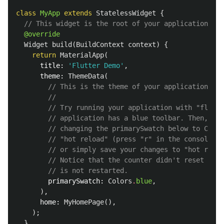
class
MyApp
extends
StatelessWidget
{
// This widget is the root of your application.
@override
Widget
build
(
BuildContext
context
)
{
return
MaterialApp
(
title:
'Flutter Demo'
,
theme:
ThemeData
(
// This is the theme of your application.
//
// Try running your application with "flutte
// application has a blue toolbar. Then, wit
// changing the primarySwatch below to Color
// "hot reload" (press "r" in the console wh
// or simply save your changes to "hot reloa
// Notice that the counter didn't reset bac
// is not restarted.
primarySwatch:
Colors
.
blue
,
),
home:
MyHomePage
(),
);
}