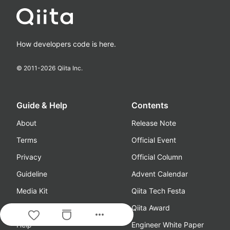
How developers code is here.
© 2011-
2026
Qiita Inc.
Guide & Help
Contents
About
Release Note
Terms
Official Event
Privacy
Official Column
Guideline
Advent Calendar
Media Kit
Qiita Tech Festa
Feedback/Requests
Qiita Award
more_horiz
Help
Engineer White Paper