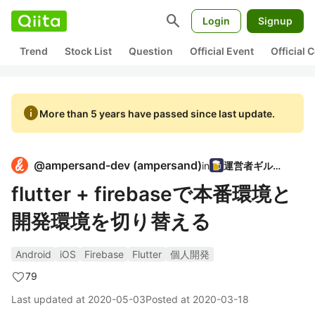
search
Login
Signup
Trend
Stock List
Question
Official Event
Official
info
More than 5 years have passed since last update.
@
ampersand-dev
(
ampersand
)
in
運営者ギルド
flutter + firebaseで本番環境と
開発環境を切り替える
Android
iOS
Firebase
Flutter
個人開発
79
Last updated at
2020-05-03
Posted at
2020-03-18