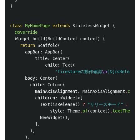
}
class
MyHomePage
extends
StatelessWidget
{
@override
Widget
build
(
BuildContext
context
)
{
return
Scaffold
(
appBar:
AppBar
(
title:
Center
(
child:
Text
(
'firestoreの動作確認
\n
(
${isReleas
body:
Center
(
child:
Column
(
mainAxisAlignment:
MainAxisAlignment
.
cente
children:
<
Widget
>[
Text
(
isRelease
()
?
"リリースモード"
:
"デ
style:
Theme
.
of
(
context
)
.
textTheme
.
t
NewWidget
(),
],
),
),