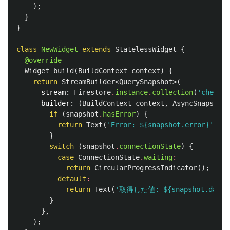
);
}
}
class
NewWidget
extends
StatelessWidget
{
@override
Widget
build
(
BuildContext
context
)
{
return
StreamBuilder
<
QuerySnapshot
>(
stream:
Firestore
.
instance
.
collection
(
'check'
)
builder:
(
BuildContext
context
,
AsyncSnapshot
<
if
(
snapshot
.
hasError
)
{
return
Text
(
'Error: 
${snapshot.error}
'
);
}
switch
(
snapshot
.
connectionState
)
{
case
ConnectionState
.
waiting
:
return
CircularProgressIndicator
();
default
:
return
Text
(
'取得した値: 
${snapshot.data.
}
},
);