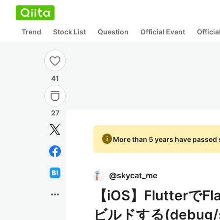
Trend
Stock List
Question
Official Event
Offici
41
27
info
More than 5 years have passed s
@
skycat_me
【iOS】Flutter
more_horiz
ビルドする(debug/st