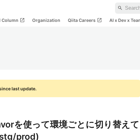
search
open_in_new
open_in_new
al Column
Organization
Qiita Careers
AI x Dev x Tea
ince last update.
でFlavorを使って環境ごとに切り替えて
g/prod)