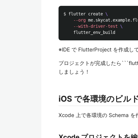
$ 
flutter create 
\
​    
--org
 me.skycat.example.fl
​    
--with-driver-test
\
※IDE で FlutterProject を作成
プロジェクトが完成したら```flu
しましょう！
iOS で各環境のビ
Xcode 上で各環境の Schema
Xcode プロジェクトを