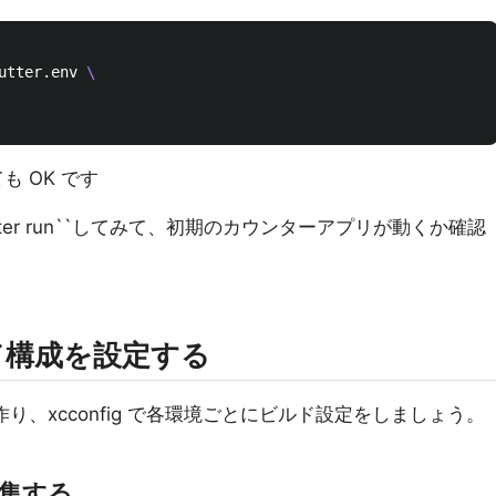
utter.env 
\
しても OK です
tter run``してみて、初期のカウンターアプリが動くか確認
ルド構成を設定する
 を作り、xcconfig で各環境ごとにビルド設定をしましょう。
編集する