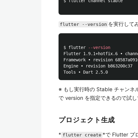
$ 
flutter channel stable

を実行してみ
flutter --version
$ 
flutter 
--version
Flutter 1.9.1+hotfix.6 • chann
Framework • revision 68587a091
Engine • revision b863200c37

※ もし実行時の Stable チャ
で version を指定できるので
プロジェクト生成
*
*で Flutt
flutter create