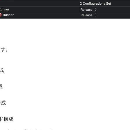
ます。
構成
成
構成
ビルド構成