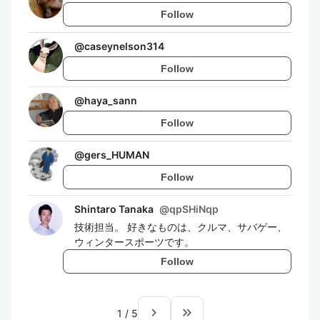
Follow
@
caseynelson314
Follow
@
haya_sann
Follow
@
gers_HUMAN
Follow
Shintaro Tanaka
@
qpSHiNqp
技術担当。 好きなものは、クルマ、サバゲー、
ウィンタースポーツです。
Follow
navigate_next
keyboard_double_arrow_right
1
/
5