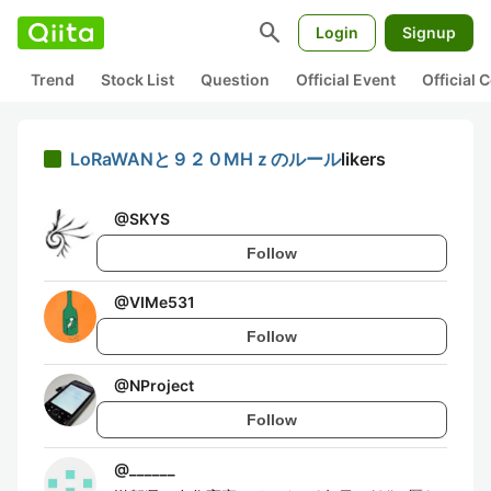
search
Login
Signup
Trend
Stock List
Question
Official Event
Official
LoRaWANと９２０MHｚのルール
likers
@
SKYS
Follow
@
VIMe531
Follow
@
NProject
Follow
@
______