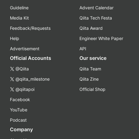
Guideline
Advent Calendar
Media Kit
Qiita Tech Festa
Feedback/Requests
Qiita Award
Help
Engineer White Paper
Advertisement
API
Official Accounts
Our service
@Qiita
Qiita Team
@qiita_milestone
Qiita Zine
@qiitapoi
Official Shop
Facebook
YouTube
Podcast
Company