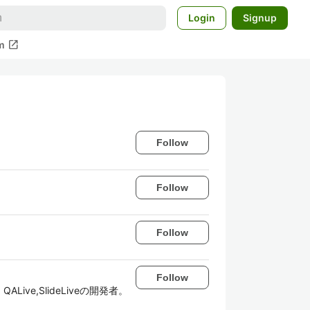
Login
Signup
open_in_new
m
Follow
Follow
Follow
Follow
e,SlideLiveの開発者。