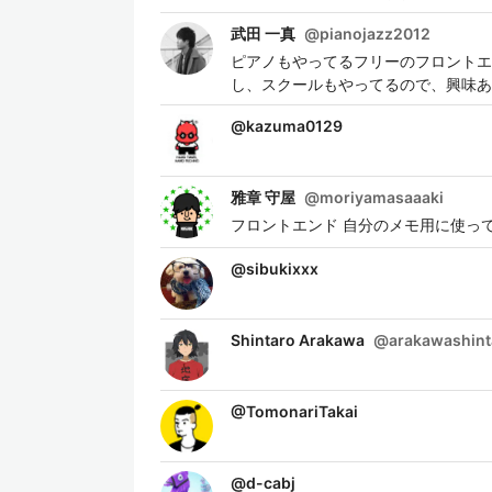
武田 一真
@
pianojazz2012
ピアノもやってるフリーのフロントエ
し、スクールもやってるので、興味あれば
@
kazuma0129
雅章 守屋
@
moriyamasaaaki
フロントエンド 自分のメモ用に使っ
@
sibukixxx
Shintaro Arakawa
@
arakawashint
@
TomonariTakai
@
d-cabj