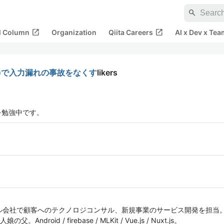
search
open_in_new
open_in_new
al Column
Organization
Qiita Careers
AI x Dev x Tea
(OGP)で入力漏れの事故をなくす
likers
tlinを勉強中です。
社で顧客へのテクノロジコンサル、新規事業のサービス開発を担当。QALiv
oid / firebase / MLKit / Vue.js / Nuxt.js。