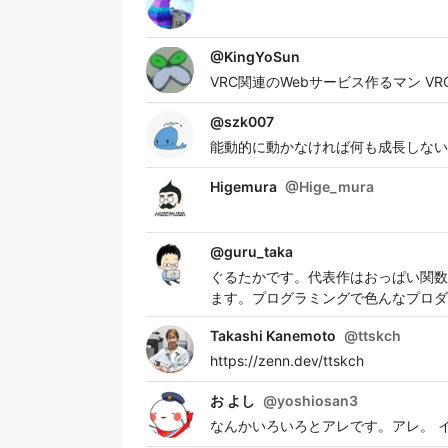
@
KingYoSun
VRC関連のWebサービス作るマン VRCha
@
szk007
能動的に動かなければ何も成長しない
Higemura
@
Hige_mura
@
guru_taka
ぐるたかです。代表作はおっぱい関数ジェネ
ます。プログラミングで色んなプロダ
Takashi Kanemoto
@
ttskch
https://zenn.dev/ttskch
お よし
@
yoshiosan3
なんかいろいろとアレです。アレ。 