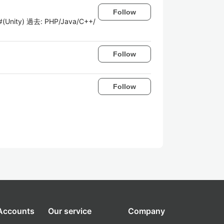
Follow
y) 過去: PHP/Java/C++/
Follow
Follow
 Accounts
Our service
Company