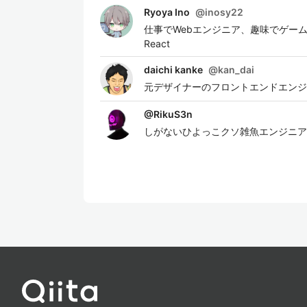
Ryoya Ino
@
inosy22
仕事でWebエンジニア、趣味でゲームクリエイター
React
daichi kanke
@
kan_dai
元デザイナーのフロントエンドエンジ
@
RikuS3n
しがないひよっこクソ雑魚エンジニアです