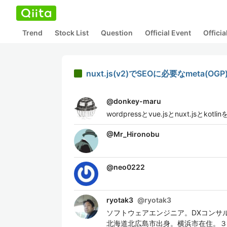
Trend
Stock List
Question
Official Event
Offici
nuxt.js(v2)でSEOに必要なmeta
@
donkey-maru
wordpressとvue.jsとnuxt.jsとko
@
Mr_Hironobu
@
neo0222
ryotak3
@
ryotak3
ソフトウェアエンジニア。DXコンサル会
北海道北広島市出身。横浜市在住。３人娘の父。Andr