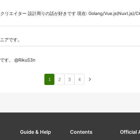
 設計周りの話が好きです 現在: Golang/Vue.js(Nuxt.js)/C#(Unit
ニアです。
。 @RikuS3n
navigate_next
1
2
3
4
Guide & Help
Contents
Official