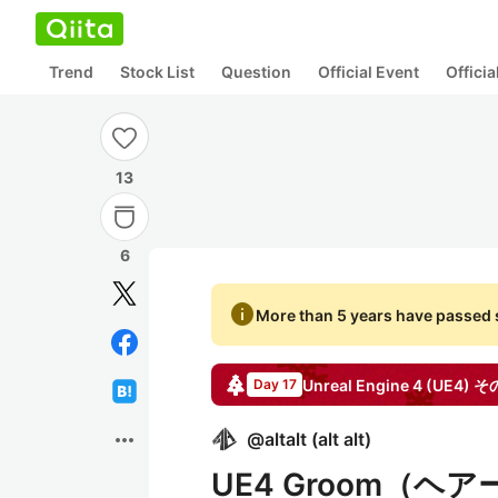
Trend
Stock List
Question
Official Event
Offici
13
6
info
More than 5 years have passed s
Unreal Engine 4 (UE4) そ
Day 17
more_horiz
@
altalt
(
alt alt
)
UE4 Groom（