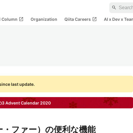
search
open_in_new
open_in_new
al Column
Organization
Qiita Careers
AI x Dev x Tea
ince last update.
の3
Advent Calendar
2020
ヘアー・ファー）の便利な機能