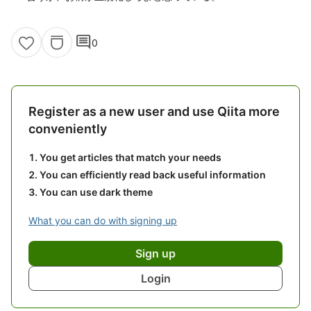
comment
0
Register as a new user and use Qiita more
conveniently
You get articles that match your needs
You can efficiently read back useful information
You can use dark theme
What you can do with signing up
Sign up
Login