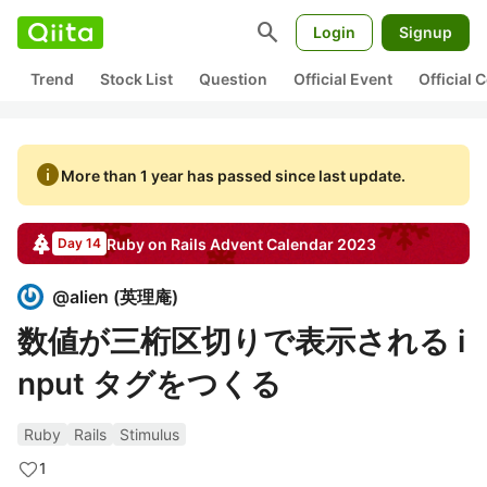
search
Login
Signup
Trend
Stock List
Question
Official Event
Official
info
More than 1 year has passed since last update.
Ruby on Rails
Advent Calendar
2023
Day 14
@
alien
(
英理庵
)
数値が三桁区切りで表示される i
nput タグをつくる
Ruby
Rails
Stimulus
1