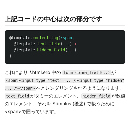
上記コードの中心は次の部分です
@template
.
content_tag
(
:span
,
@template
.
text_field
(
...
)
+
@template
.
hidden_field
(
...
)
)
これにより *.html.erb 中の
が
form.comma_field(..)
<span><input type="text" ... /><input type="hidden"
へとレンダリングされるようになります。
... /></span>
がダミーのエレメント、
が数値
text_field
hidden_field
のエレメント。それを Stimulus (後述) で扱うために
<span>で囲っています。