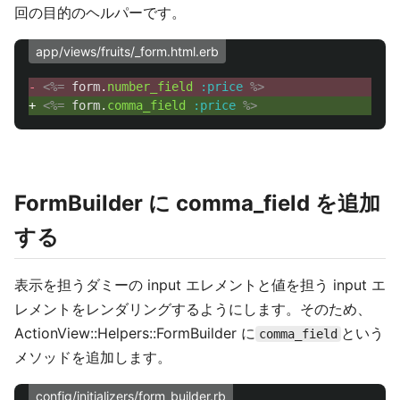
回の目的のヘルパーです。
app/views/fruits/_form.html.erb
- 
<%=
form
.
number_field
:price
%>
+ 
<%=
form
.
comma_field
:price
%>
FormBuilder に comma_field を追加
する
表示を担うダミーの input エレメントと値を担う input エ
レメントをレンダリングするようにします。そのため、
ActionView::Helpers::FormBuilder に
という
comma_field
メソッドを追加します。
config/initializers/form_builder.rb