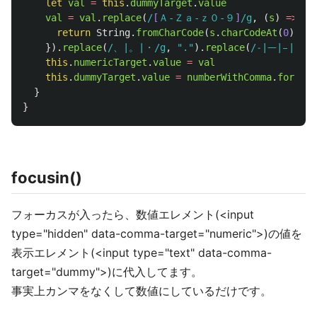
let
val
=
this
.
dummyTarget
.
value
val
=
val
.
replace
(
/
[
Ａ-Ｚａ-ｚ０-９
]
/g
,
(
s
)
=>
{
return
String
.
fromCharCode
(
s
.
charCodeAt
(
0
)
-
6
}).
replace
(
/、|。|・/g
,
"
.
"
).
replace
(
/˗|ᅳ|᭸|‐|‑|
this
.
numericTarget
.
value
=
val
this
.
dummyTarget
.
value
=
numberWithComma
.
format
(
}
}
focusin()
フォーカスが入ったら、数値エレメント(<input
type="hidden" data-comma-target="numeric">)の値を
表示エレメント(<input type="text" data-comma-
target="dummy">)に代入してます。
事実上カンマをなくして数値にしているだけです。