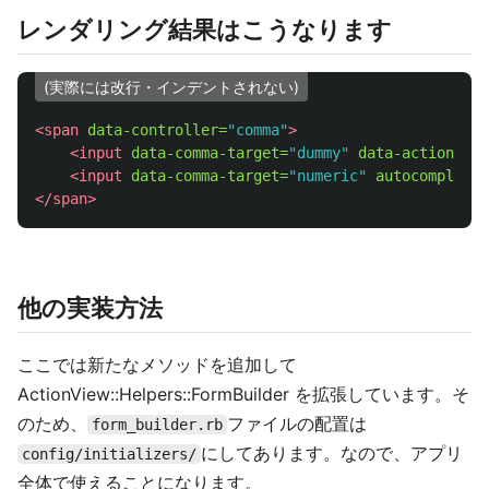
レンダリング結果はこうなります
(実際には改行・インデントされない)
<span
data-controller=
"comma"
>
<input
data-comma-target=
"dummy"
data-action=
"fo
<input
data-comma-target=
"numeric"
autocomplete=
</span>
他の実装方法
ここでは新たなメソッドを追加して
ActionView::Helpers::FormBuilder を拡張しています。そ
のため、
ファイルの配置は
form_builder.rb
にしてあります。なので、アプリ
config/initializers/
全体で使えることになります。