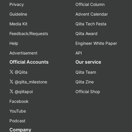
Privacy
Official Column
Guideline
Advent Calendar
Media Kit
Qiita Tech Festa
Feedback/Requests
Qiita Award
Help
Engineer White Paper
Advertisement
API
Official Accounts
Our service
@Qiita
Qiita Team
@qiita_milestone
Qiita Zine
@qiitapoi
Official Shop
Facebook
YouTube
Podcast
Company