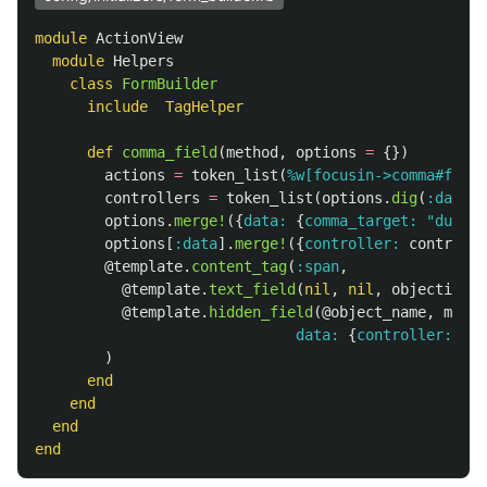
module
ActionView
module
Helpers
class
FormBuilder
include
TagHelper
def
comma_field
(
method
,
options
=
{})
actions
=
token_list
(
%w[focusin->comma#focus
controllers
=
token_list
(
options
.
dig
(
:data
,
options
.
merge!
({
data: 
{
comma_target: 
"dummy"
options
[
:data
].
merge!
({
controller: 
controlle
@template
.
content_tag
(
:span
,
@template
.
text_field
(
nil
,
nil
,
objectify_o
@template
.
hidden_field
(
@object_name
,
metho
data: 
{
controller: 
"co
)
end
end
end
end