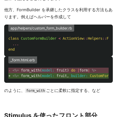
他方、FormBuilder を承継したクラスを利用する方法もあ
ります。例えばヘルパーを作成して
app/helpers/custom_form_builder.rb
class
CustomFormBuilder
<
ActionView
::
Helpers
::
FormB
...
end
_form.html.erb
- 
<%=
form_with
(
model: 
fruit
)
do
|
form
|
%>
+ 
<%=
form_with
(
model: 
fruit
,
builder: 
CustomFormBui
のように、
ごとに柔軟に指定する、など
form_with
Stimulus を使ったフロント部分