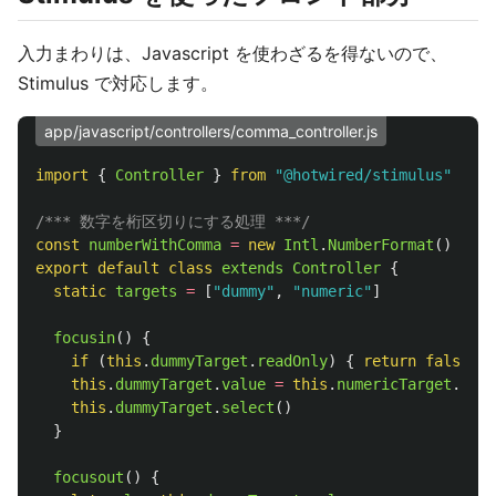
入力まわりは、Javascript を使わざるを得ないので、
Stimulus で対応します。
app/javascript/controllers/comma_controller.js
import
{
Controller
}
from
"
@hotwired/stimulus
"
/*** 数字を桁区切りにする処理 ***/
const
numberWithComma
=
new
Intl
.
NumberFormat
()
export
default
class
extends
Controller
{
static
targets
=
[
"
dummy
"
,
"
numeric
"
]
focusin
()
{
if 
(
this
.
dummyTarget
.
readOnly
)
{
return
false
}
this
.
dummyTarget
.
value
=
this
.
numericTarget
.
valu
this
.
dummyTarget
.
select
()
}
focusout
()
{