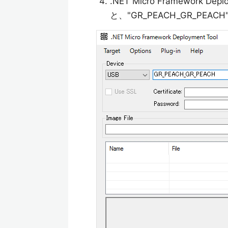
.NET Micro Framework D
と、"GR_PEACH_GR_PE