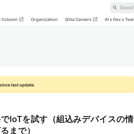
search
open_in_new
open_in_new
al Column
Organization
Qiita Careers
AI x Dev x Tea
ince last update.
zureでIoTを試す（組込みデバイスの情
げるまで）