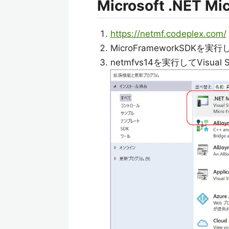
Microsoft .NET
https://netmf.codeplex.com/
MicroFrameworkSDK
netmfvs14を実行してVisual