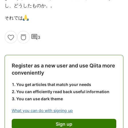
し、どうしたものか。。
それでは
comment
3
Register as a new user and use Qiita more
conveniently
You get articles that match your needs
You can efficiently read back useful information
You can use dark theme
What you can do with signing up
Sign up