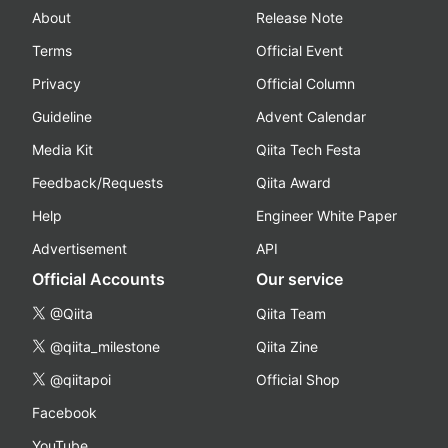
About
Release Note
Terms
Official Event
Privacy
Official Column
Guideline
Advent Calendar
Media Kit
Qiita Tech Festa
Feedback/Requests
Qiita Award
Help
Engineer White Paper
Advertisement
API
Official Accounts
Our service
@Qiita
Qiita Team
@qiita_milestone
Qiita Zine
@qiitapoi
Official Shop
Facebook
YouTube