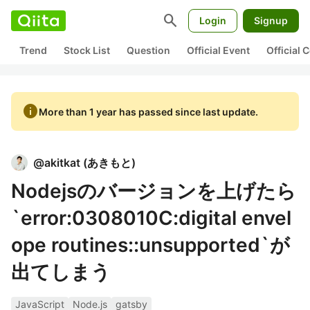
search
Login
Signup
Trend
Stock List
Question
Official Event
Official
info
More than 1 year has passed since last update.
@
akitkat
(
あきもと
)
Nodejsのバージョンを上げたら
`error:0308010C:digital envel
ope routines::unsupported`が
出てしまう
JavaScript
Node.js
gatsby