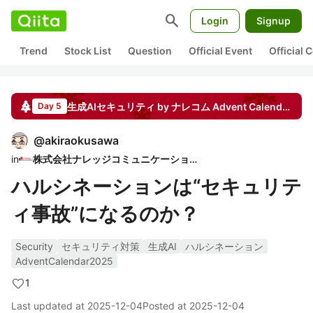
search
Login
Signup
Trend
Stock List
Question
Official Event
Official
生成AIセキュリティ by ナレコム
Advent Calendar
20
Day 5
@
akiraokusawa
in
株式会社ナレッジコミュニケーション
ハルシネーションは“セキュリテ
ィ事故”になるのか？
Security
セキュリティ対策
生成AI
ハルシネーション
AdventCalendar2025
1
Last updated at
2025-12-04
Posted at
2025-12-04