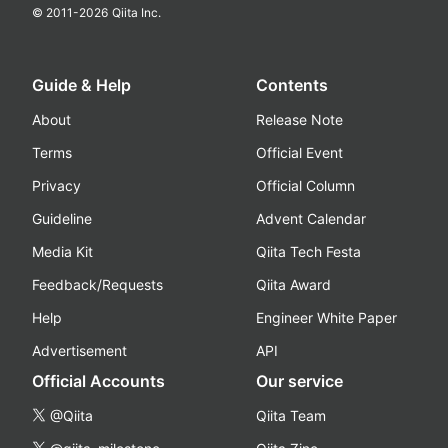
© 2011-
2026
Qiita Inc.
Guide & Help
Contents
About
Release Note
Terms
Official Event
Privacy
Official Column
Guideline
Advent Calendar
Media Kit
Qiita Tech Festa
Feedback/Requests
Qiita Award
Help
Engineer White Paper
Advertisement
API
Official Accounts
Our service
@Qiita
Qiita Team