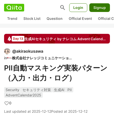
search
Login
Signup
Trend
Stock List
Question
Official Event
Official
生成AIセキュリティ by ナレコム
Advent Calendar
20
Day 13
@
akiraokusawa
in
株式会社ナレッジコミュニケーション
PII自動マスキング実装パターン
（入力・出力・ログ）
Security
セキュリティ対策
生成AI
PII
AdventCalendar2025
0
Last updated at
2025-12-12
Posted at
2025-12-12