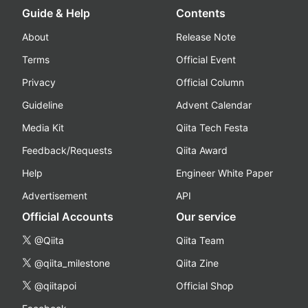
Guide & Help
Contents
About
Release Note
Terms
Official Event
Privacy
Official Column
Guideline
Advent Calendar
Media Kit
Qiita Tech Festa
Feedback/Requests
Qiita Award
Help
Engineer White Paper
Advertisement
API
Official Accounts
Our service
@Qiita
Qiita Team
@qiita_milestone
Qiita Zine
@qiitapoi
Official Shop