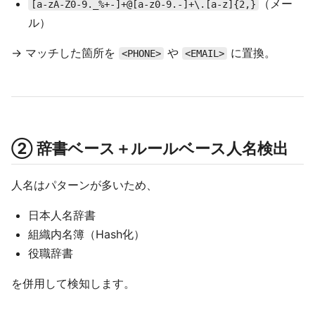
（メー
[a-zA-Z0-9._%+-]+@[a-z0-9.-]+\.[a-z]{2,}
ル）
→ マッチした箇所を
や
に置換。
<PHONE>
<EMAIL>
② 辞書ベース＋ルールベース人名検出
人名はパターンが多いため、
日本人名辞書
組織内名簿（Hash化）
役職辞書
を併用して検知します。