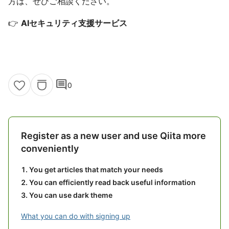
方は、ぜひご相談ください。
👉
AIセキュリティ支援サービス
comment
0
Register as a new user and use Qiita more
conveniently
You get articles that match your needs
You can efficiently read back useful information
You can use dark theme
What you can do with signing up