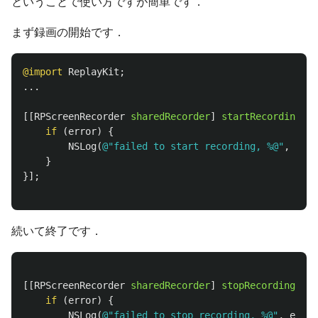
ということで使い方ですが簡単です．
まず録画の開始です．
@import
ReplayKit
;
...
[[
RPScreenRecorder
sharedRecorder
]
startRecordingWit
if
(
error
)
{
NSLog
(
@"failed to start recording, %@"
,
[
err
}
}];
続いて終了です．
[[
RPScreenRecorder
sharedRecorder
]
stopRecordingWith
if
(
error
)
{
NSLog
(
@"failed to stop recording, %@"
,
error