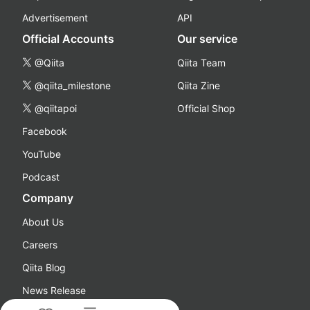
Advertisement
API
Official Accounts
Our service
@Qiita
Qiita Team
@qiita_milestone
Qiita Zine
@qiitapoi
Official Shop
Facebook
YouTube
Podcast
Company
About Us
Careers
Qiita Blog
News Release