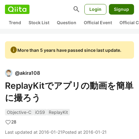
search
Login
Signup
Trend
Stock List
Question
Official Event
Official
info
More than 5 years have passed since last update.
@
akira108
ReplayKitでアプリの動画を簡単
に撮ろう
Objective-C
iOS9
ReplayKit
28
Last updated at
2016-01-21
Posted at
2016-01-21