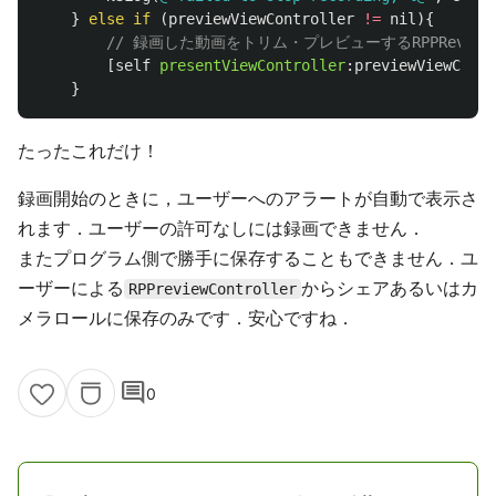
}
else
if
(
previewViewController
!=
nil
){
// 録画した動画をトリム・プレビューするRPPReviewVi
[
self
presentViewController
:
previewViewContr
}
たったこれだけ！
録画開始のときに，ユーザーへのアラートが自動で表示さ
れます．ユーザーの許可なしには録画できません．
またプログラム側で勝手に保存することもできません．ユ
ーザーによる
からシェアあるいはカ
RPPreviewController
メラロールに保存のみです．安心ですね．
comment
0