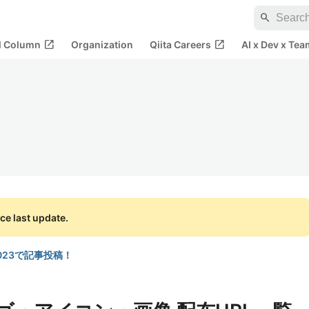
search
open_in_new
open_in_new
al Column
Organization
Qiita Careers
AI x Dev x Tea
ce last update.
a 2023で記事投稿！