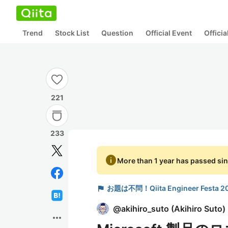
Trend
Stock List
Question
Official Event
Offici
221
233
info
More than 1 year has passed sin
flag
お題は不問！Qiita Engineer Fest
@
akihiro_suto
(
Akihiro Suto
)
more_horiz