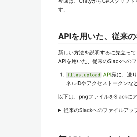
今回は、UnityからC#スクリ
す。
APIを用いた、従来の
新しい方法を説明するに先立って
APIを用いた、従来のSlack
API
宛に、送り
files.upload
ネルIDやアクセストークンな
以下は、pngファイルをSlac
従来のSlackへのファイルア