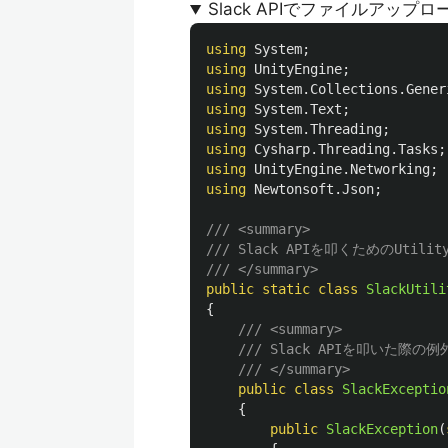
Slack APIでファイルアッ
using
System
;
using
UnityEngine
;
using
System.Collections.Gener
using
System.Text
;
using
System.Threading
;
using
Cysharp.Threading.Tasks
;
using
UnityEngine.Networking
;
using
Newtonsoft.Json
;
/// <summary>
/// Slack APIを叩くためのUtili
/// </summary>
public
static
class
SlackUtili
{
/// <summary>
/// Slack APIを叩いた際の例
/// </summary>
public
class
SlackExceptio
{
public
SlackException
(