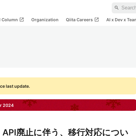
search
open_in_new
open_in_new
al Column
Organization
Qiita Careers
AI x Dev x Tea
ce last update.
r
2024
pload API廃止に伴う、移行対応につい