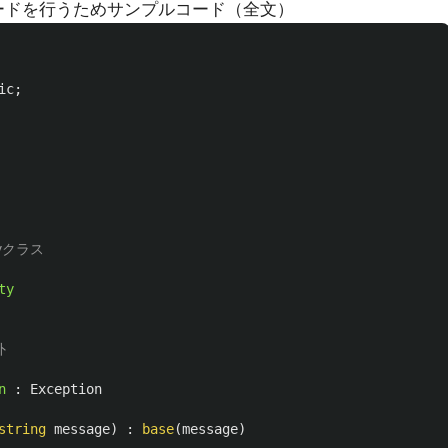
プロードを行うためサンプルコード（全文）
ic
;
tyクラス
ty
外
n
:
Exception
string
message
)
:
base
(
message
)