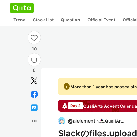
Trend
Stock List
Question
Official Event
Offici
10
0
info
More than 1 year has passed sin
QualiArts
Advent Calenda
Day 8
more_horiz
@
aielement
in
QualiArts
Slackのfiles.u