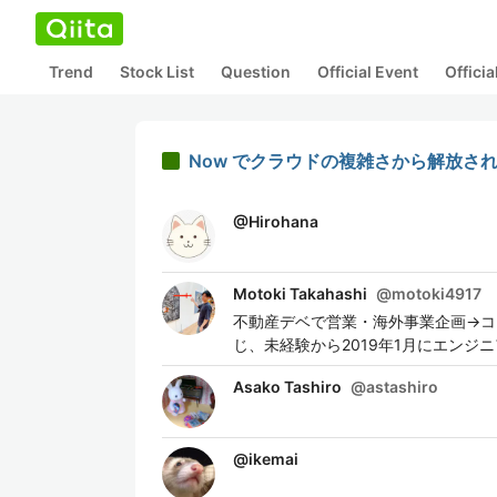
Trend
Stock List
Question
Official Event
Offici
Now でクラウドの複雑さから解放さ
@
Hirohana
Motoki Takahashi
@
motoki4917
不動産デベで営業・海外事業企画→コ
じ、未経験から2019年1月にエンジニアへ転職
Asako Tashiro
@
astashiro
@
ikemai