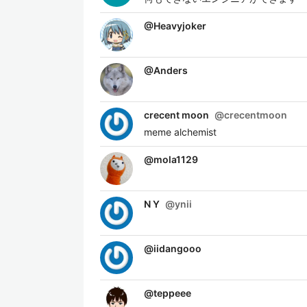
@
Heavyjoker
@
Anders
crecent moon
@
crecentmoon
meme alchemist
@
mola1129
N Y
@
ynii
@
iidangooo
@
teppeee