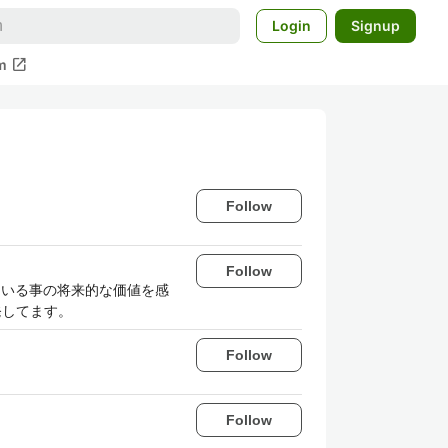
Login
Signup
open_in_new
m
Follow
Follow
ている事の将来的な価値を感
で開発してます。
Follow
Follow