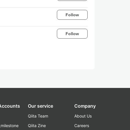
Follow
Follow
 Accounts
Our service
Company
Qiita Team
About Us
_milestone
Qiita Zine
Careers