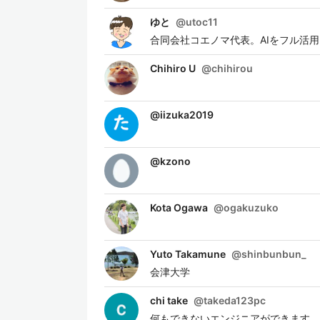
ゆと
@
utoc11
合同会社コエノマ代表。AIをフル活
Chihiro U
@
chihirou
@
iizuka2019
@
kzono
Kota Ogawa
@
ogakuzuko
Yuto Takamune
@
shinbunbun_
会津大学
chi take
@
takeda123pc
何もできないエンジニアができます