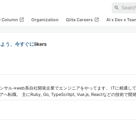
search
open_in_new
open_in_new
al Column
Organization
Qiita Careers
AI x Dev x Tea
れよう、今すぐに
likers
ンサル→web系自社開発企業でエンジニアをやってます。 ITに精通し
。 主にRuby, Go, TypeScritpt, Vue.js, Reactなどの技術