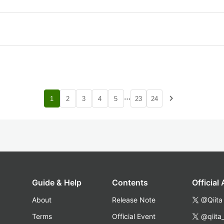
…
navigate_next
1
2
3
4
5
23
24
Guide & Help
Contents
Official
About
Release Note
@Qiita
Terms
Official Event
@qiita