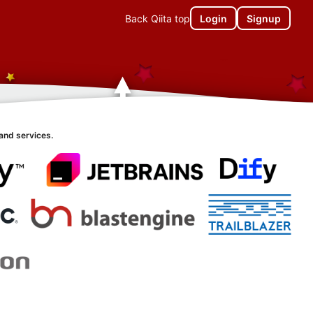
Back Qiita top
Login
Signup
and services.