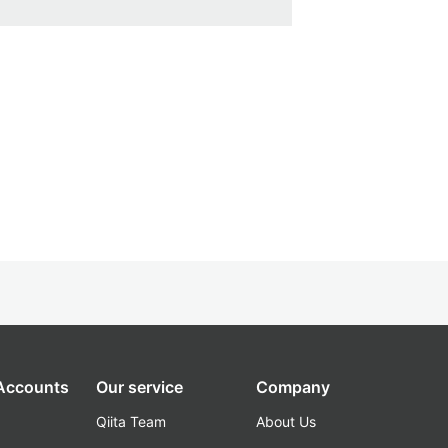
 Accounts
Our service
Company
Qiita Team
About Us