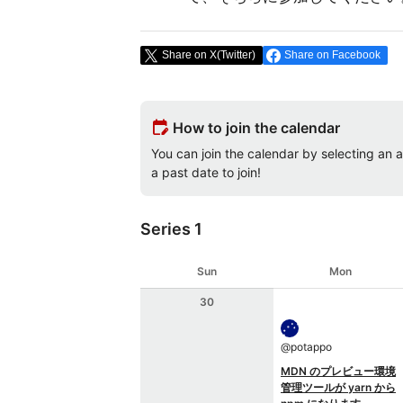
Share on X(Twitter)
Share on Facebook
edit_calendar
How to join the calendar
You can join the calendar by selecting an av
a past date to join!
Series 1
Sun
Mon
30
@
potappo
MDN のプレビュー環境
管理ツールが yarn から