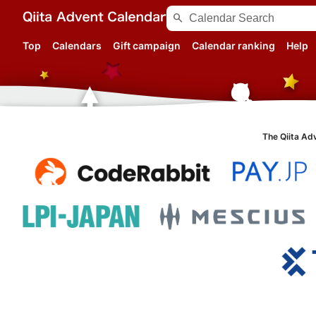
search
Top
Calendars
Gift campaign
Calendar ranking
Help
The Qiita Ad