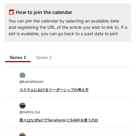
edit_calendar
How to join the calendar
You can join the calendar by selecting an available date
and registering the URL of the article you wish to link to. If a
slot is available, you can go back to a past date to join!
Series 1
Series 2
@
kanishionori
スクラムにおけるリーダーシップの考え方
@
nahiro_tus
我々はなぜIaCでTerraform(とSAM)を使うのか