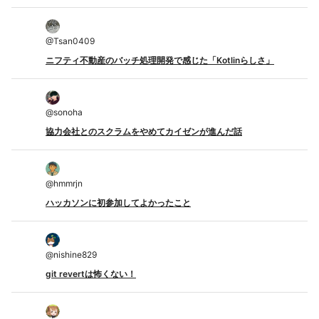
@
Tsan0409
ニフティ不動産のバッチ処理開発で感じた「Kotlinらしさ」
@
sonoha
協力会社とのスクラムをやめてカイゼンが進んだ話
@
hmmrjn
ハッカソンに初参加してよかったこと
@
nishine829
git revertは怖くない！