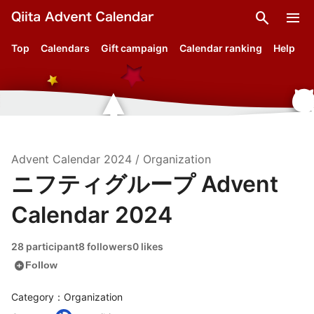
search
menu
Top
Calendars
Gift campaign
Calendar ranking
Help
Advent Calendar
2024
/
Organization
ニフティグループ Advent
Calendar 2024
28 participant
8 followers
0 likes
add_circle
Follow
Category：Organization