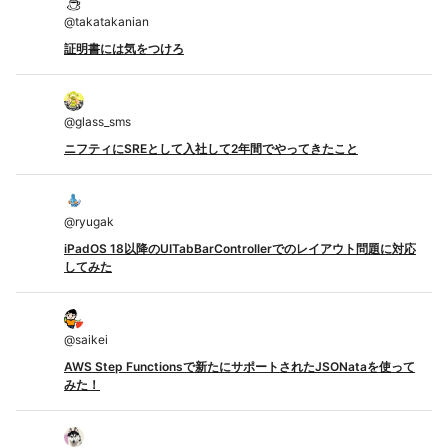
@
takatakanian
証明書には気をつけろ
@
glass_sms
ニフティにSREとして入社して2年間でやってきたこと
@
ryugak
iPadOS 18以降のUITabBarControllerでのレイアウト問題に対応
してみた
@
saikei
AWS Step Functionsで新たにサポートされたJSONataを使って
みた！