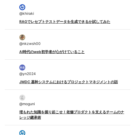
@
khiraki
RAGでレセプトテストデータを生成できるか試してみた
@
nkzwsh00
AI時代のweb初学者が心がけていること
@
yn2024
JMDC 基幹システムにおけるプロジェクトマネジメントの話
@
moguni
埋もれた知識を掘り起こせ！老舗プロダクトを支えるチームのナ
レッジ継承術