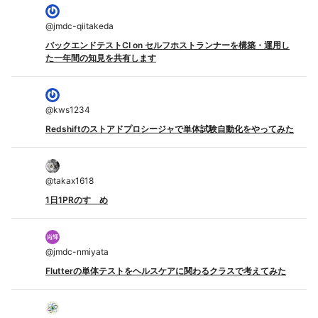
@
jmdc-qiitakeda
バックエンドテストCI on セルフホストランナーを構築・運用し
た一年間の知見を共有します
@
kws1234
Redshiftのストアドプロシージャで単体試験自動化をやってみた
@
takax1618
1日1PRのすゝめ
@
jmdc-nmiyata
Flutterの単体テストをヘルスケアに関わるクラスで考えてみた