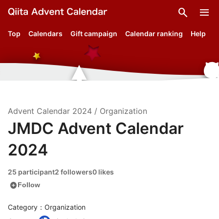
search
menu
Top
Calendars
Gift campaign
Calendar ranking
Help
Advent Calendar
2024
/
Organization
JMDC Advent Calendar
2024
25 participant
2 followers
0 likes
add_circle
Follow
Category：Organization