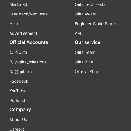
Media Kit
Qiita Tech Festa
Feedback/Requests
Qiita Award
Help
Engineer White Paper
Advertisement
API
Official Accounts
Our service
@Qiita
Qiita Team
@qiita_milestone
Qiita Zine
@qiitapoi
Official Shop
Facebook
YouTube
Podcast
Company
About Us
Careers