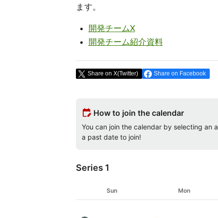
ます。
開発チームX
開発チーム紹介資料
Share on X(Twitter)
Share on Facebook
edit_calendar
How to join the calendar
You can join the calendar by selecting an av
a past date to join!
Series 1
Sun
Mon