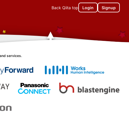
Back Qiita top
Login
Signup
and services.