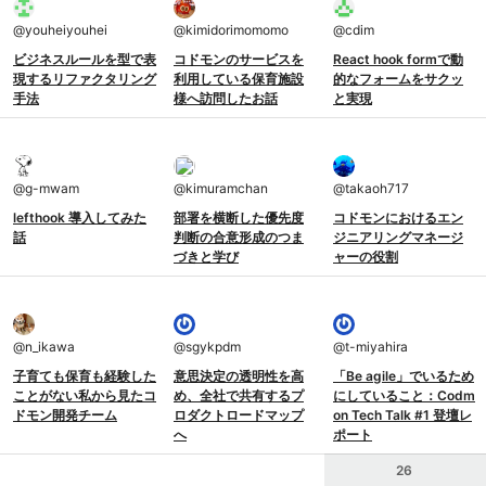
@
youheiyouhei
@
kimidorimomomo
@
cdim
ビジネスルールを型で表
コドモンのサービスを
React hook formで動
現するリファクタリング
利用している保育施設
的なフォームをサクッ
手法
様へ訪問したお話
と実現
@
g-mwam
@
kimuramchan
@
takaoh717
lefthook 導入してみた
部署を横断した優先度
コドモンにおけるエン
話
判断の合意形成のつま
ジニアリングマネージ
づきと学び
ャーの役割
@
n_ikawa
@
sgykpdm
@
t-miyahira
子育ても保育も経験した
意思決定の透明性を高
「Be agile」でいるため
ことがない私から見たコ
め、全社で共有するプ
にしていること：Codm
ドモン開発チーム
ロダクトロードマップ
on Tech Talk #1 登壇レ
へ
ポート
26