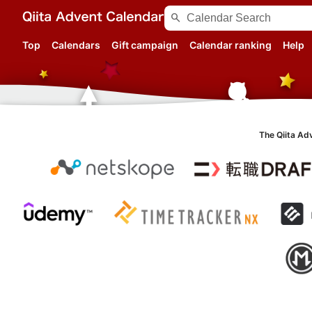
search
Top
Calendars
Gift campaign
Calendar ranking
Help
The Qiita Ad