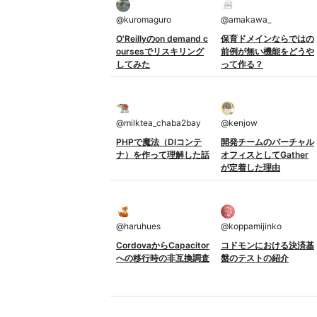
@
kuromaguro
@
amakawa_
O'Reillyのon demand c
保育ドメインならではの
oursesでリスキリング
前例が無い機能をどうや
してみた
って作る？
@
milktea_chaba2bay
@
kenjow
PHPで魔法（DIコンテ
開発チームのバーチャル
ナ）を作って理解した話
オフィスとしてGather
が定着した理由
@
haruhues
@
koppamijinko
CordovaからCapacitor
コドモンにおける決済基
への移行時の非互換調査
盤のテストの紹介