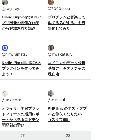
@
sagaraya
@
Z000oooo
Cloud SigningでiOSア
プログラムと音楽って
プリ開発の面倒な作業
似てる気がする、を言
から解放された話🎉
語化してみた
@
r_muramatsu
@
mwakatsuru
KotlinでIntelliJ IDEAの
コドモンのデータ分析
プラグインを作ってみ
基盤アーキテクチャの
よう！
現在地
@
sekineko
@
msfukui
オライリー学習プラッ
PHPUnit のテストダブ
トフォームの活用レポ
ルと仲良くなりたい
ートから見るコドモン
（スタブ編）
開発部の学び
27
28