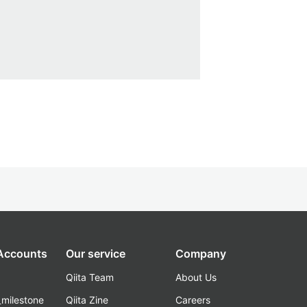
 Accounts
Our service
Company
Qiita Team
About Us
_milestone
Qiita Zine
Careers