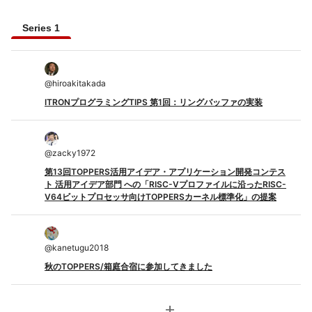
Series 1
@
hiroakitakada
ITRONプログラミングTIPS 第1回：リングバッファの実装
@
zacky1972
第13回TOPPERS活用アイデア・アプリケーション開発コンテス
ト 活用アイデア部門 への「RISC-Vプロファイルに沿ったRISC-
V64ビットプロセッサ向けTOPPERSカーネル標準化」の提案
@
kanetugu2018
秋のTOPPERS/箱庭合宿に参加してきました
add