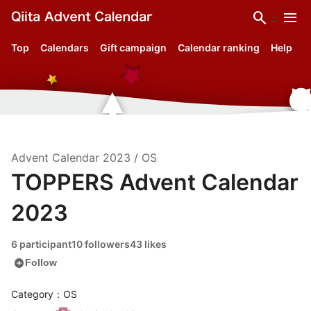
search
menu
Top
Calendars
Gift campaign
Calendar ranking
Help
Advent Calendar
2023
/
OS
TOPPERS Advent Calendar
2023
6 participant
10 followers
43 likes
add_circle
Follow
Category：OS