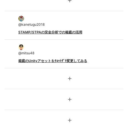
add
@
kanetugu2018
STAMP/STPAの安全分析での箱庭の活用
@
mitsu48
箱庭のUnityアセットをﾁｮｯﾄﾀﾞｹ変更してみる
add
add
add