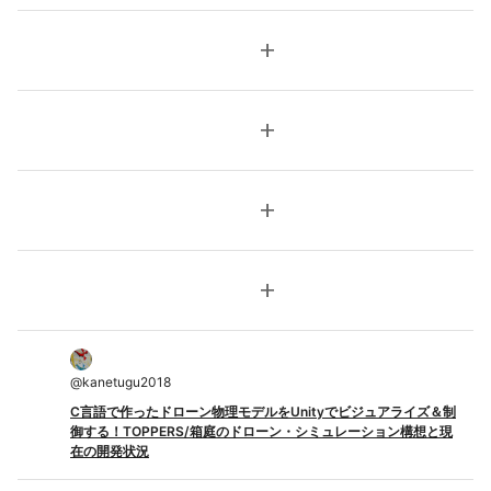
add
add
add
add
@
kanetugu2018
C言語で作ったドローン物理モデルをUnityでビジュアライズ＆制
御する！TOPPERS/箱庭のドローン・シミュレーション構想と現
在の開発状況