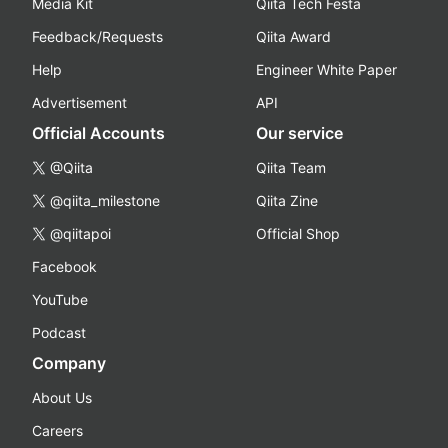
Media Kit
Qiita Tech Festa
Feedback/Requests
Qiita Award
Help
Engineer White Paper
Advertisement
API
Official Accounts
Our service
@Qiita
Qiita Team
@qiita_milestone
Qiita Zine
@qiitapoi
Official Shop
Facebook
YouTube
Podcast
Company
About Us
Careers