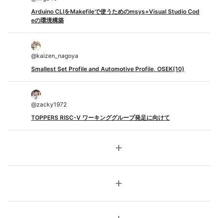
Arduino CLIをMakefileで使うためのmsys+Visual Studio Cod
eの環境構築
@
kaizen_nagoya
Smallest Set Profile and Automotive Profile, OSEK(10)
@
zacky1972
TOPPERS RISC-V ワーキンググループ発足に向けて
add
add