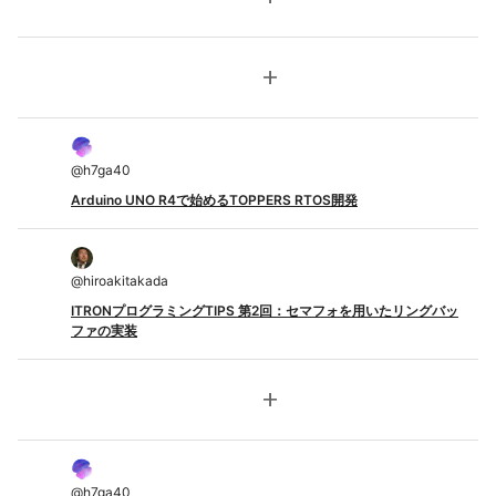
add
@
h7ga40
Arduino UNO R4で始めるTOPPERS RTOS開発
@
hiroakitakada
ITRONプログラミングTIPS 第2回：セマフォを用いたリングバッ
ファの実装
add
@
h7ga40