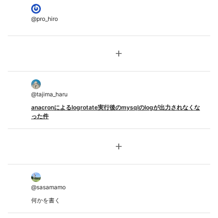
@
pro_hiro
add
@
tajima_haru
anacronによるlogrotate実行後のmysqlのlogが出力されなくな
った件
add
@
sasamamo
何かを書く