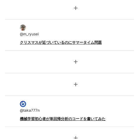
add
@
m_ryusei
クリスマスが近づいているのにサマータイム問題
add
add
@
taka777n
機械学習初心者が単回帰分析のコードを書いてみた
add