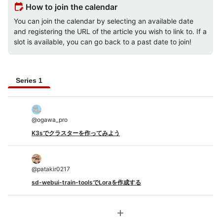
edit_calendar
How to join the calendar
You can join the calendar by selecting an available date
and registering the URL of the article you wish to link to. If a
slot is available, you can go back to a past date to join!
Series 1
@
ogawa_pro
K3sでクラスターを作ってみよう
@
patakir0217
sd-webui-train-toolsでLoraを作成する
add