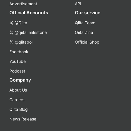
Advertisement
API
Official Accounts
Our service
@Qiita
Qiita Team
@qiita_milestone
Qiita Zine
@qiitapoi
Official Shop
Facebook
YouTube
Podcast
Company
About Us
Careers
Qiita Blog
News Release