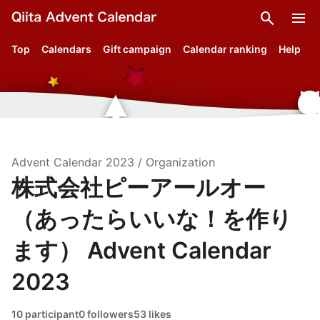
search
menu
Top
Calendars
Gift campaign
Calendar ranking
Help
Advent Calendar
2023
/
Organization
株式会社ピーアールオー
（あったらいいな！を作り
ます） Advent Calendar
2023
10 participant
0 followers
53 likes