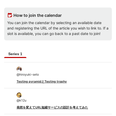
edit_calendar
How to join the calendar
You can join the calendar by selecting an available date
and registering the URL of the article you wish to link to. If a
slot is available, you can go back to a past date to join!
Series 1
@
hiroyuki-seto
Testing pyramidとTesting trophy
@
k12u
発想を変えてURL短縮サービスの設計を考えてみた