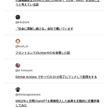
介護報酬改定2024のためにChatGPT（LLM・RAG）を活用しよ
うと考えている話
@
kenjiszk
「社会に貢献し続ける」会社で働いています
@
hush_in
フロントエンドのLinterやCIを改善した話
@
d-kimuson
GitHub Actions ですべての CI の完了にフックして処理をする
@
shotaogasawara
SREが8ヶ月間ChatGPTを業務投入した結果を主観的に定量評価
してみた