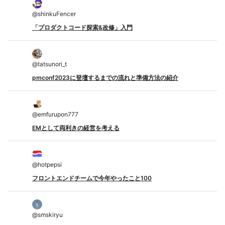
@
shinkuFencer
「プロダクトコード探索&改修」入門
@
tatsunori_t
pmconf2023に登壇するまでの流れと準備方法の紹介
@
emfurupon777
EMとして両利きの経営を考える
@
hotpepsi
フロントエンドチームで今年やったこと100
@
smskiryu