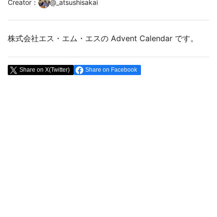
Creator
：
@
_atsushisakai
株式会社エス・エム・エスの Advent Calendar です。
Share on X(Twitter)
Share on Facebook