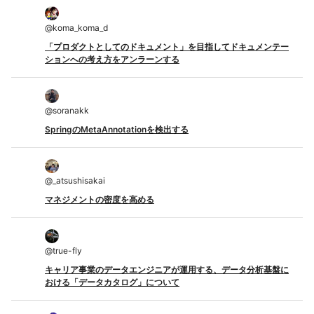
@
koma_koma_d
「プロダクトとしてのドキュメント」を目指してドキュメンテー
ションへの考え方をアンラーンする
@
soranakk
SpringのMetaAnnotationを検出する
@
_atsushisakai
マネジメントの密度を高める
@
true-fly
キャリア事業のデータエンジニアが運用する、データ分析基盤に
おける「データカタログ」について