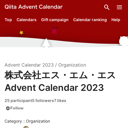
search
menu
Top
Calendars
Gift campaign
Calendar ranking
Help
Advent Calendar
2023
/
Organization
株式会社エス・エム・エス
Advent Calendar 2023
25 participant
5 followers
7 likes
add_circle
Follow
Category：Organization