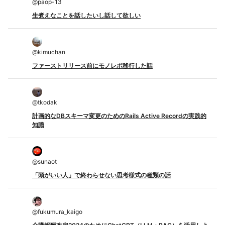
@
paop-13
生煮えなことを話したいし話して欲しい
@
kimuchan
ファーストリリース前にモノレポ移行した話
@
tkodak
計画的なDBスキーマ変更のためのRails Active Recordの実践的
知識
@
sunaot
「頭がいい人」で終わらせない思考様式の種類の話
@
fukumura_kaigo