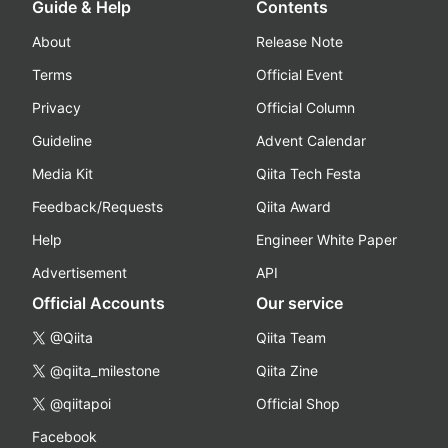
Guide & Help
Contents
About
Release Note
Terms
Official Event
Privacy
Official Column
Guideline
Advent Calendar
Media Kit
Qiita Tech Festa
Feedback/Requests
Qiita Award
Help
Engineer White Paper
Advertisement
API
Official Accounts
Our service
@Qiita
Qiita Team
@qiita_milestone
Qiita Zine
@qiitapoi
Official Shop
Facebook