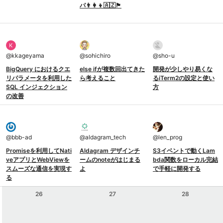
パ👨‍👩‍👦🇦🇿🏴󠁧󠁢󠁥󠁮󠁧󠁿
@
kkageyama
@
sohichiro
@
sho-u
BigQuery におけるクエ
else ifが複数回出てきた
開発が少しやり易くな
リパラメータを利用した
ら考えること
るiTerm2の設定と使い
SQL インジェクション
方
の改善
@
bbb-ad
@
aldagram_tech
@
len_prog
Promiseを利用してNati
Aldagram デザインチ
S3イベントで動くLam
veアプリとWebViewを
ームのnoteがはじまる
bda関数をローカル完結
スムーズな通信を実現す
よ
で手軽に開発する
る
26
27
28