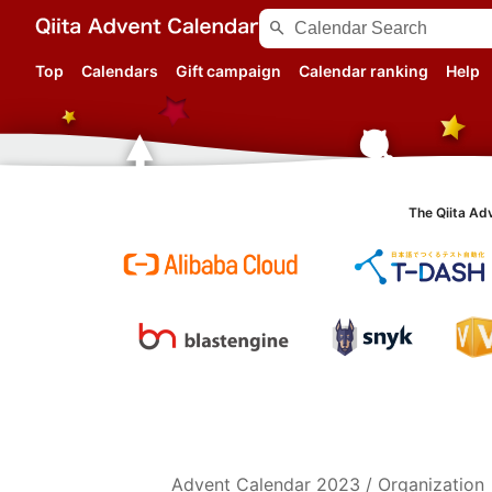
search
Top
Calendars
Gift campaign
Calendar ranking
Help
The Qiita Ad
Advent Calendar
2023
/
Organization