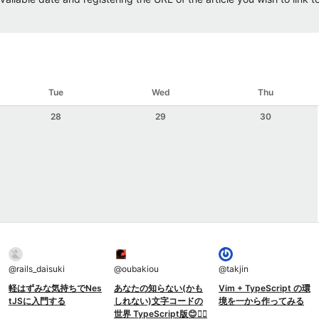
Tue
Wed
Thu
28
29
30
@
rails_daisuki
@
oubakiou
@
takjin
軽はずみな気持ちでNes
あなたの知らない(かも
Vim + TypeScript の環
tJSに入門する
しれない)文字コードの
境を一から作ってみる
世界 TypeScript版😊👍🏿