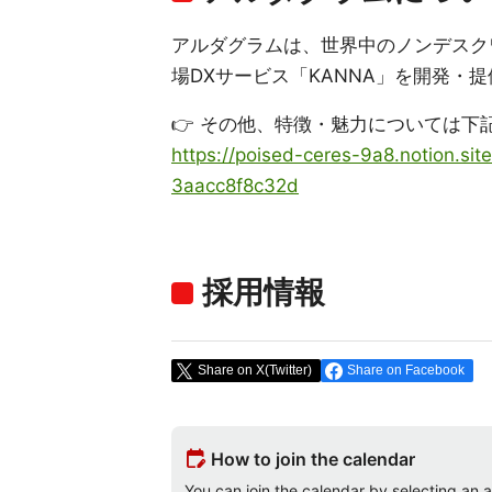
アルダグラムは、世界中のノンデスク
場DXサービス「KANNA」を開発・
👉 その他、特徴・魅力については下記 E
https://poised-ceres-9a8.notion.s
3aacc8f8c32d
採用情報
Share on X(Twitter)
Share on Facebook
edit_calendar
How to join the calendar
You can join the calendar by selecting an av