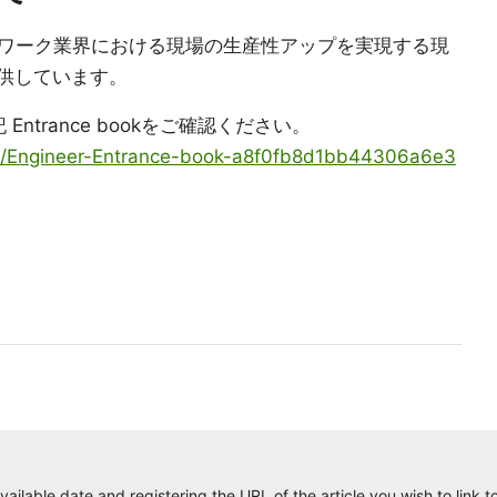
ワーク業界における現場の生産性アップを実現する現
提供しています。
ntrance bookをご確認ください。
ite/Engineer-Entrance-book-a8f0fb8d1bb44306a6e3
ailable date and registering the URL of the article you wish to link to.