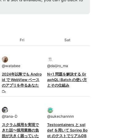
Fri
Sat
@
watabee
@
daijiro_ma
2024年以降でも Andro
N+1 問題を解決する Gr
id で WebView ベース
aphQL::Batch の使い方
のアプリを作るあなた
とその仕組み
へ
@
tana-D
@
sukechannnn
スクラム採用を実現で
Testcontainers と sql
きた話〜採用業務の負
def を用いて Spring Bo
担が大きく困っていた
ot のテストでリアルDB