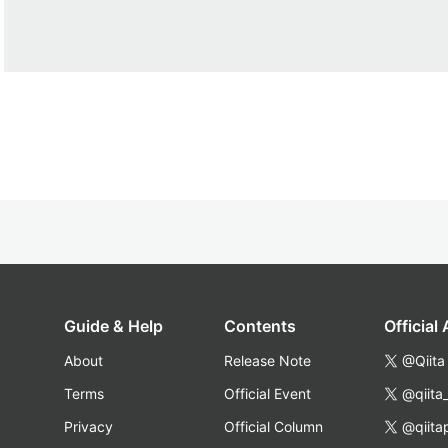
Guide & Help
Contents
Official
About
Release Note
@Qiita
Terms
Official Event
@qiita
Privacy
Official Column
@qiita