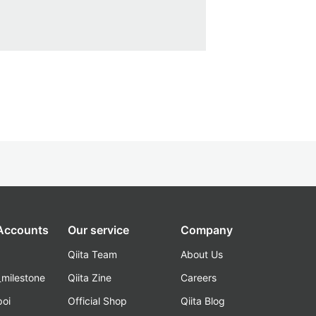
 Accounts
Our service
Company
Qiita Team
About Us
_milestone
Qiita Zine
Careers
poi
Official Shop
Qiita Blog