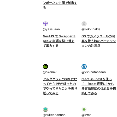
ンポーネント間で制御す
る
@
yassuaan
@
kokkinakis
NestJS で Swagger S
OS でカメラロールの写
pec の言語を切り替え
真を扱う時のパーミッシ
て出力する
ョンの注意点
@
okenak
@
yshibatasaaan
アルダグラムのSREにな
react-i18nextを使っ
ってから1年が経ったの
て、React環境に1から
でやってきたことを振り
多言語翻訳の仕組みを構
返ってみる
築してみる
@
sukechannnn
@
izmr