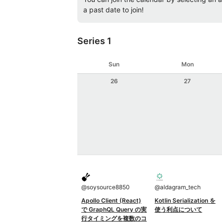
a past date to join!
Series 1
Sun
Mon
26
27
@
soysource8850
@
aldagram_tech
Apollo Client (React)
Kotlin Serialization を
で GraphQL Query の実
使う利点について
行タイミングを複数のコ