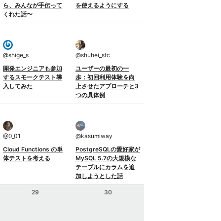
ら、みんなが手伝って
を使えるようにする
くれた話〜
@
shige_s
@
shuhei_sfc
開発エンジニアも参加
ユーザーの最初の一
するスモークテスト導
歩：初回利用体験を向
入してみた
上させたアプローチと3
つの具体例
@
0_01
@
kasumiway
Cloud Functions の単
PostgreSQLの愛好家が
体テストを考える
MySQL 5.7の大規模な
テーブルにカラムを追
加しようとした話
29
30