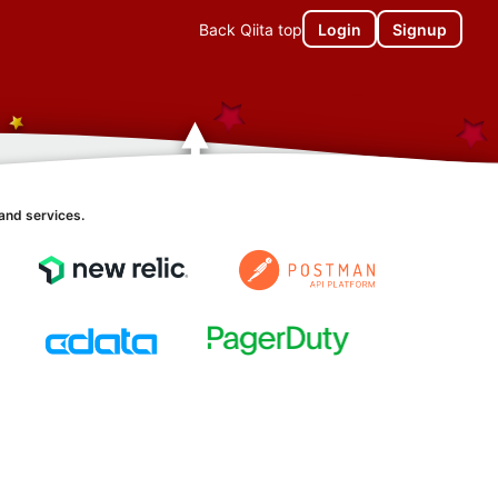
Back Qiita top
Login
Signup
and services.