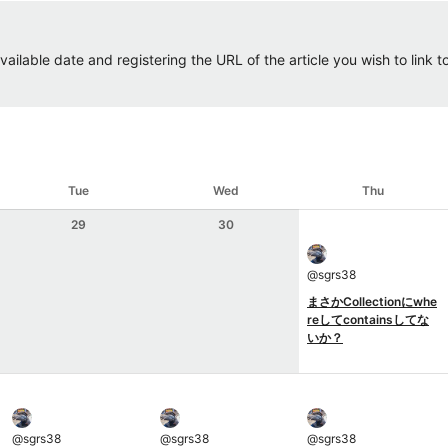
ailable date and registering the URL of the article you wish to link to.
Tue
Wed
Thu
29
30
@
sgrs38
まさかCollectionにwhe
reしてcontainsしてな
いか？
@
sgrs38
@
sgrs38
@
sgrs38