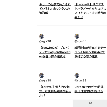
ネットの記事で紹介され
【Laravel9】リクエス
ているServiceクラスの
トパラメータをちょびち
違和感
ょびキャストする時代は
終わり
@
sgrs38
@
sgrs38
【livewire2.0】プロパ
論理削除が存在するテー
ティにEloquentCollecti
ブルをQuery Builderで
onを使う際の注意点
取得する際の注意
@
sgrs38
@
sgrs38
【Laravel】個人的な初
Carbonで1年分の月添
知りな便利配列操作系へ
字日付連想配列を作る
ルパ
26