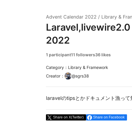
Advent Calendar
2022
/
Library & Fr
Laravel,livewire2.
2022
1 participant
11 followers
36 likes
Category：Library & Framework
Creator
：
@
sgrs38
laravelのtipsとかドキュメント
Share on X(Twitter)
Share on Facebook