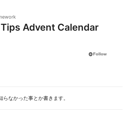
amework
0 Tips Advent Calendar
add_circle
Follow
漁って知らなかった事とか書きます。