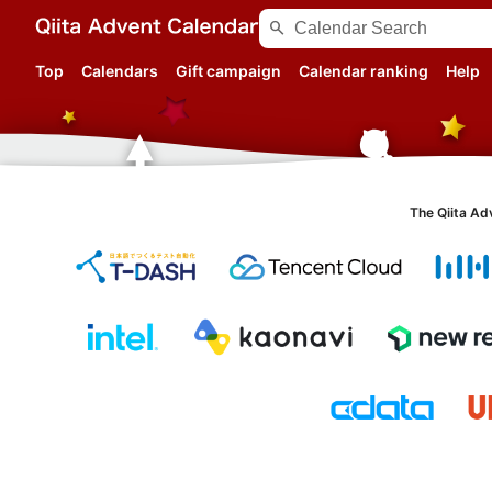
search
Top
Calendars
Gift campaign
Calendar ranking
Help
The Qiita Ad