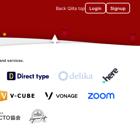
Back Qiita top
Login
Signup
and services.