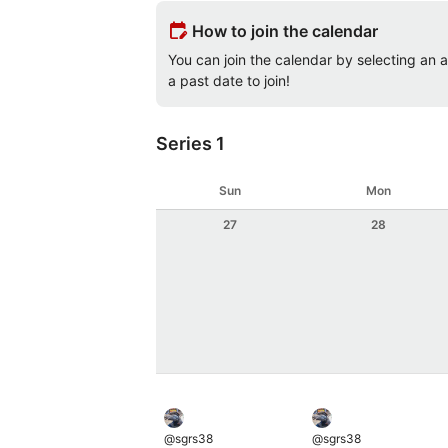
edit_calendar
How to join the calendar
You can join the calendar by selecting an av
a past date to join!
Series 1
Sun
Mon
27
28
@
sgrs38
@
sgrs38