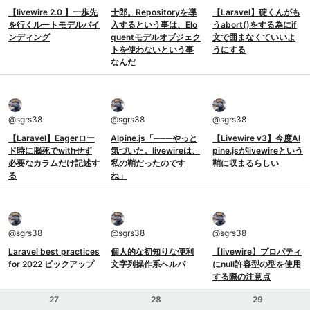
【livewire 2.0 】一歩先
士郎。Repositoryを導
【Laravel】碇くんがも
を行くルートモデルバイ
入するという事は、Elo
うabort()をする為にif
ンディング
quentモデルオブジェク
文で囲まなくていいよ
トを使わないという事
うにする
なんだ
@
sgrs38
@
sgrs38
@
sgrs38
【Laravel】Eagerロー
Alpine.js「───やっと
【Livewire v3】今度Al
ド時に脳死でwithせず
気づいた。livewireは、
pine.jsがlivewireという
必要なカラムだけ記述す
私の鞘だったのです
鞘に収まるらしい
る
ね」
@
sgrs38
@
sgrs38
@
sgrs38
Laravel best practices
個人的な初知りな便利
【livewire】プロパティ
for 2022 ピックアップ
文字列操作系へルパ
にnull許容型の型を使用
する際の注意点
27
28
29