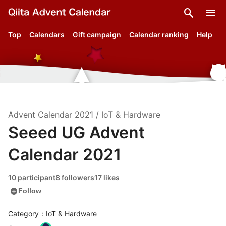
search
menu
Top
Calendars
Gift campaign
Calendar ranking
Help
Advent Calendar
2021
/
IoT & Hardware
Seeed UG Advent
Calendar 2021
10 participant
8 followers
17 likes
add_circle
Follow
Category：IoT & Hardware