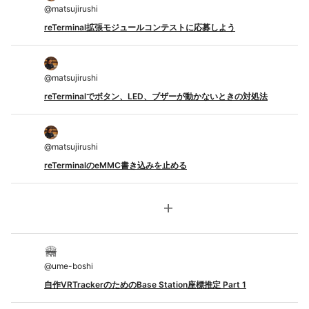
@
matsujirushi
reTerminal拡張モジュールコンテストに応募しよう
@
matsujirushi
reTerminalでボタン、LED、ブザーが動かないときの対処法
@
matsujirushi
reTerminalのeMMC書き込みを止める
add
@
ume-boshi
自作VRTrackerのためのBase Station座標推定 Part 1