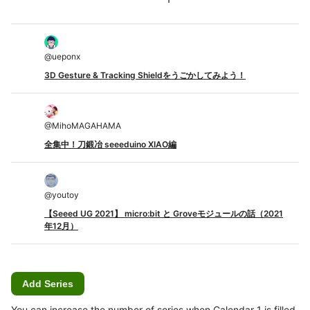
@
ueponx
3D Gesture & Tracking Shieldをうごかしてみよう！
@
MihoMAGAHAMA
全集中！刀鍛冶 seeeduino XIAO編
@
youtoy
【Seeed UG 2021】 micro:bit と Groveモジュールの話（2021
年12月）
Add Series
You can increase the number of series when Calendar 1 is filled