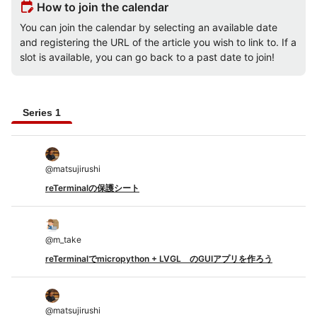
edit_calendar
How to join the calendar
You can join the calendar by selecting an available date
and registering the URL of the article you wish to link to. If a
slot is available, you can go back to a past date to join!
Series 1
@
matsujirushi
reTerminalの保護シート
@
m_take
reTerminalでmicropython + LVGL のGUIアプリを作ろう
@
matsujirushi