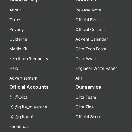
About
Release Note
Terms
Official Event
Privacy
Official Column
Guideline
Advent Calendar
Media Kit
Qiita Tech Festa
Feedback/Requests
Qiita Award
Help
Engineer White Paper
Advertisement
API
Official Accounts
Our service
@Qiita
Qiita Team
@qiita_milestone
Qiita Zine
@qiitapoi
Official Shop
Facebook