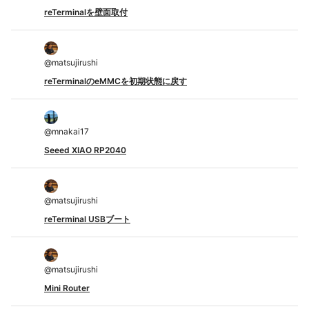
reTerminalを壁面取付
@
matsujirushi
reTerminalのeMMCを初期状態に戻す
@
mnakai17
Seeed XIAO RP2040
@
matsujirushi
reTerminal USBブート
@
matsujirushi
Mini Router