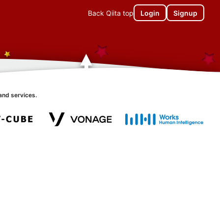
Back Qiita top
Login
Signup
and services.