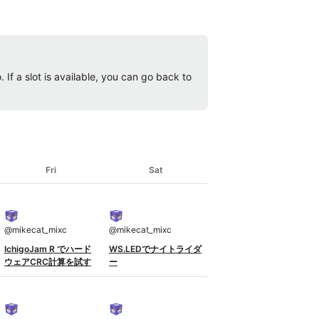
 If a slot is available, you can go back to
Fri
Sat
@
mikecat_mixc
@
mikecat_mixc
IchigoJam R でハード
WS.LEDでナイトライダ
ウェアCRC計算を試す
ー