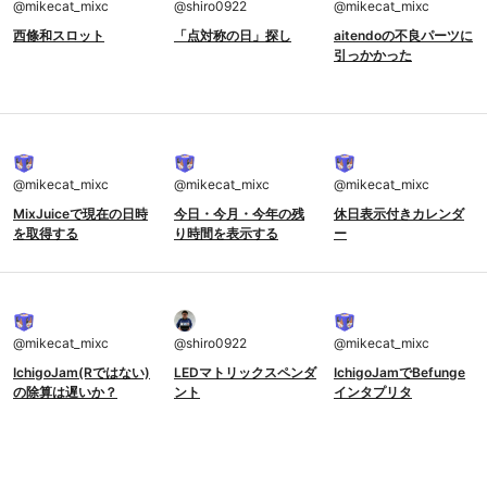
@
mikecat_mixc
@
shiro0922
@
mikecat_mixc
西條和スロット
「点対称の日」探し
aitendoの不良パーツに
引っかかった
@
mikecat_mixc
@
mikecat_mixc
@
mikecat_mixc
MixJuiceで現在の日時
今日・今月・今年の残
休日表示付きカレンダ
を取得する
り時間を表示する
ー
@
mikecat_mixc
@
shiro0922
@
mikecat_mixc
IchigoJam(Rではない)
LEDマトリックスペンダ
IchigoJamでBefunge
の除算は遅いか？
ント
インタプリタ