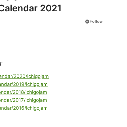
Calendar 2021
add_circle
Follow
す
lendar/2020/ichigojam
lendar/2019/ichigojam
lendar/2018/ichigojam
lendar/2017/ichigojam
lendar/2016/ichigojam