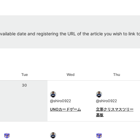
ailable date and registering the URL of the article you wish to link to.
Tue
Wed
Thu
30
@
shiro0922
@
shiro0922
UNOカードゲーム
立形クリスマスツリー
基板