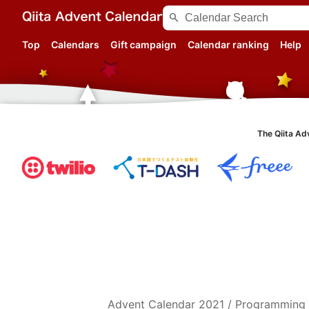
search
Top
Calendars
Gift campaign
Calendar ranking
Help
The Qiita Ad
Advent Calendar
2021
/
Programming 