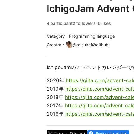
IchigoJam Advent 
4 participant
2 followers
16 likes
Category：Programming language
Creator
：
@
taisukef@github
IchigoJamのアドベントカレンダーで
2020年
https://qiita.com/advent-ca
2019年
https://qiita.com/advent-ca
2018年
https://qiita.com/advent-ca
2017年
https://qiita.com/advent-ca
2016年
https://qiita.com/advent-ca
Share on X(Twitter)
Share on Facebook