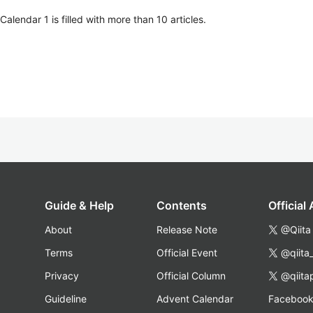
lendar 1 is filled with more than 10 articles.
Guide & Help
Contents
Official
About
Release Note
@Qiita
Terms
Official Event
@qiita
Privacy
Official Column
@qiita
Guideline
Advent Calendar
Faceboo