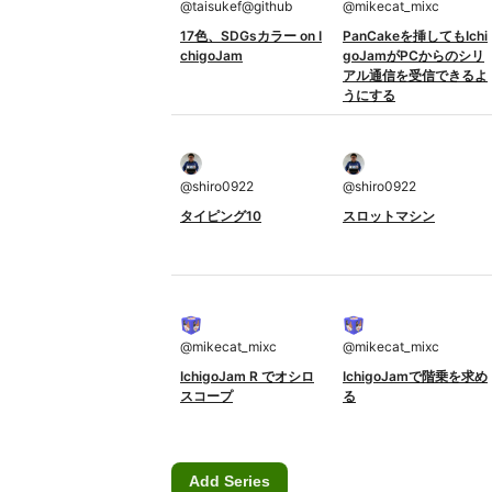
@
taisukef@github
@
mikecat_mixc
17色、SDGsカラー on I
PanCakeを挿してもIchi
chigoJam
goJamがPCからのシリ
アル通信を受信できるよ
うにする
@
shiro0922
@
shiro0922
タイピング10
スロットマシン
@
mikecat_mixc
@
mikecat_mixc
IchigoJam R でオシロ
IchigoJamで階乗を求め
スコープ
る
Add Series