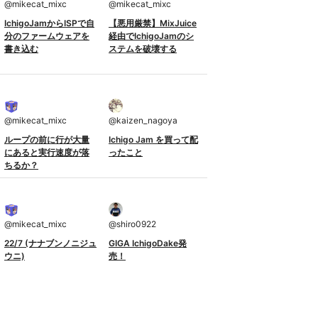
@
mikecat_mixc
@
mikecat_mixc
IchigoJamからISPで自
【悪用厳禁】MixJuice
分のファームウェアを
経由でIchigoJamのシ
書き込む
ステムを破壊する
@
mikecat_mixc
@
kaizen_nagoya
ループの前に行が大量
Ichigo Jam を買って配
にあると実行速度が落
ったこと
ちるか？
@
mikecat_mixc
@
shiro0922
22/7 (ナナブンノニジュ
GIGA IchigoDake発
ウニ)
売！