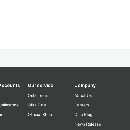
 Accounts
Our service
Company
Qiita Team
About Us
_milestone
Qiita Zine
Careers
poi
Official Shop
Qiita Blog
k
News Release