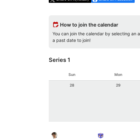
edit_calendar
How to join the calendar
You can join the calendar by selecting an av
a past date to join!
Series 1
Sun
Mon
28
29