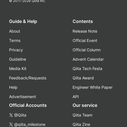
© 2011-
2026
Qiita Inc.
Guide & Help
Contents
About
Release Note
Terms
Official Event
Privacy
Official Column
Guideline
Advent Calendar
Media Kit
Qiita Tech Festa
Feedback/Requests
Qiita Award
Help
Engineer White Paper
Advertisement
API
Official Accounts
Our service
@Qiita
Qiita Team
@qiita_milestone
Qiita Zine