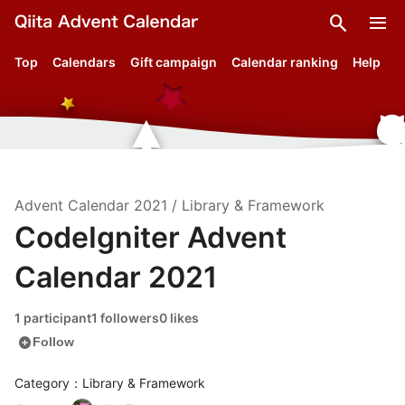
search
menu
Top
Calendars
Gift campaign
Calendar ranking
Help
Advent Calendar
2021
/
Library & Framework
CodeIgniter Advent
Calendar 2021
1 participant
1 followers
0 likes
add_circle
Follow
Category：Library & Framework