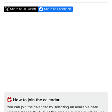
Share on X(Twitter)
Share on Facebook
edit_calendar
How to join the calendar
You can join the calendar by selecting an available date