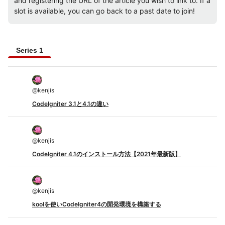
and registering the URL of the article you wish to link to. If a
slot is available, you can go back to a past date to join!
Series 1
@
kenjis
CodeIgniter 3.1と4.1の違い
@
kenjis
CodeIgniter 4.1のインストール方法【2021年最新版】
@
kenjis
koolを使いCodeIgniter4の開発環境を構築する