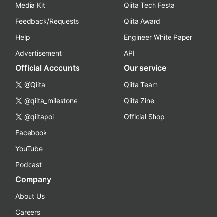
Media Kit
Qiita Tech Festa
Feedback/Requests
Qiita Award
Help
Engineer White Paper
Advertisement
API
Official Accounts
Our service
@Qiita
Qiita Team
@qiita_milestone
Qiita Zine
@qiitapoi
Official Shop
Facebook
YouTube
Podcast
Company
About Us
Careers