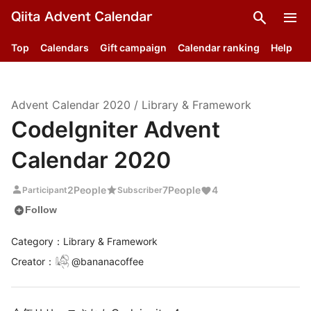
search
menu
Top
Calendars
Gift campaign
Calendar ranking
Help
Advent Calendar
2020
/
Library & Framework
CodeIgniter Advent
Calendar 2020
person
star
2
People
7
People
4
Participant
Subscriber
add_circle
Follow
Category：Library & Framework
Creator
：
@
bananacoffee