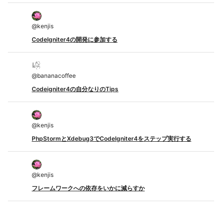
@
kenjis
CodeIgniter4の開発に参加する
@
bananacoffee
Codeigniter4の自分なりのTips
@
kenjis
PhpStormとXdebug3でCodeIgniter4をステップ実行する
@
kenjis
フレームワークへの依存をいかに減らすか