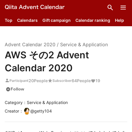
search
menu
Top
Calendars
Gift campaign
Calendar ranking
Help
Advent Calendar
2020
/
Service & Application
AWS その2 Advent
Calendar 2020
person
star
20
People
64
People
19
Participant
Subscriber
add_circle
Follow
Category：Service & Application
Creator
：
@
getty104