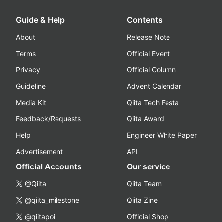
Guide & Help
Contents
About
Release Note
Terms
Official Event
Privacy
Official Column
Guideline
Advent Calendar
Media Kit
Qiita Tech Festa
Feedback/Requests
Qiita Award
Help
Engineer White Paper
Advertisement
API
Official Accounts
Our service
@Qiita
Qiita Team
@qiita_milestone
Qiita Zine
@qiitapoi
Official Shop