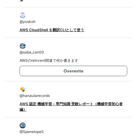
@
yoskoh
AWS CloudShell を翻訳CLIとして使う
@
saba_can00
AWSのreInvent関連で何か書きます
Overwrite
@
hanautarecords
AWS 認定 機械学習 – 専門知識 受験レポート（機械学習初心者
編）
@
SpenelopeS