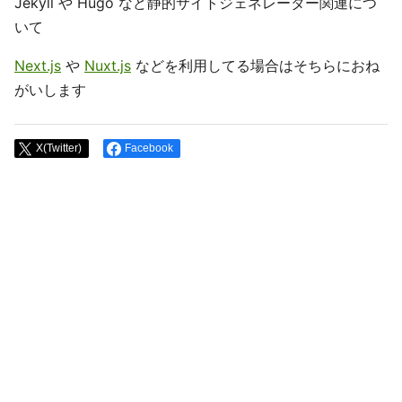
Jekyll や Hugo など静的サイトジェネレーター関連につ
いて
Next.js
や
Nuxt.js
などを利用してる場合はそちらにおね
がいします
X(Twitter)
Facebook