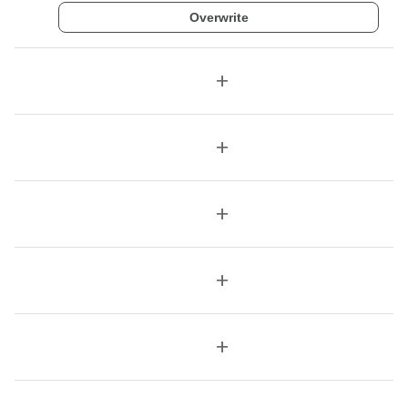
Overwrite
add
add
add
add
add