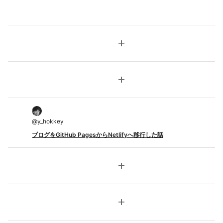
add
add
@
y_hokkey
ブログをGitHub PagesからNetlifyへ移行した話
add
add