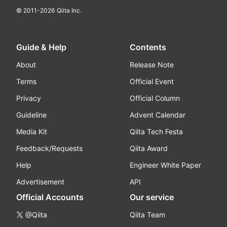
© 2011-
2026
Qiita Inc.
Guide & Help
Contents
About
Release Note
Terms
Official Event
Privacy
Official Column
Guideline
Advent Calendar
Media Kit
Qiita Tech Festa
Feedback/Requests
Qiita Award
Help
Engineer White Paper
Advertisement
API
Official Accounts
Our service
@Qiita
Qiita Team