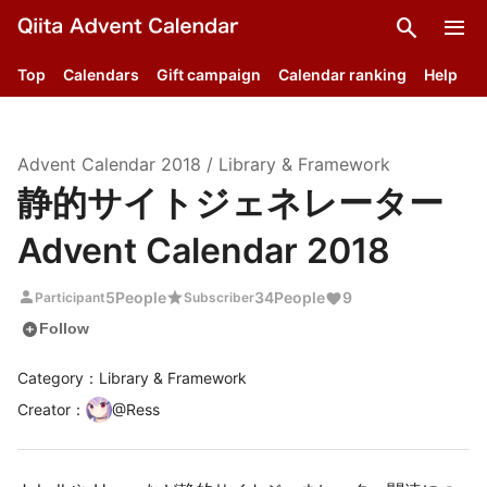
search
menu
Top
Calendars
Gift campaign
Calendar ranking
Help
Advent Calendar
2018
/
Library & Framework
静的サイトジェネレーター
Advent Calendar 2018
person
star
5
People
34
People
9
Participant
Subscriber
add_circle
Follow
Category：Library & Framework
Creator
：
@
Ress