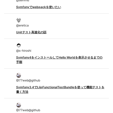
@
seihmd
Symfonyでwebpackを使いたい
@
eretica
Unitテスト高速化の話
@
s-hiroshi
Symfony4をインストールしてHello Worldを表示させるまでの
手順
@
77web@github
Symfony3.4でLiipFunctionalTestBundleを使って機能テストを
書く方法
@
77web@github