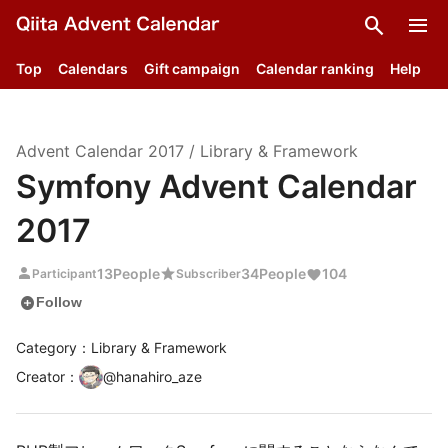
search
menu
Top
Calendars
Gift campaign
Calendar ranking
Help
Advent Calendar
2017
/
Library & Framework
Symfony Advent Calendar
2017
person
star
13
People
34
People
104
Participant
Subscriber
add_circle
Follow
Category：Library & Framework
Creator
：
@
hanahiro_aze