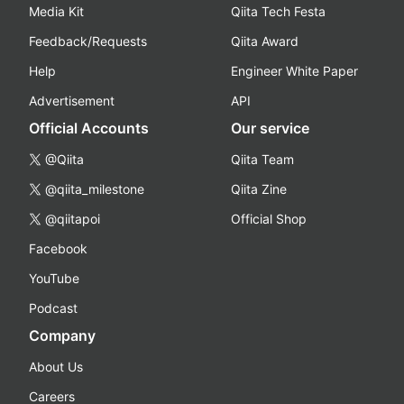
Media Kit
Qiita Tech Festa
Feedback/Requests
Qiita Award
Help
Engineer White Paper
Advertisement
API
Official Accounts
Our service
@Qiita
Qiita Team
@qiita_milestone
Qiita Zine
@qiitapoi
Official Shop
Facebook
YouTube
Podcast
Company
About Us
Careers