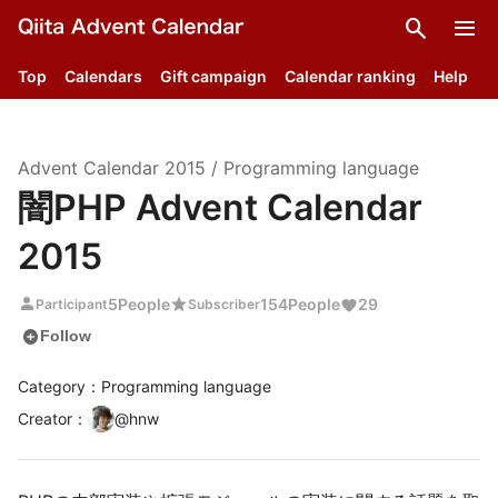
search
menu
Top
Calendars
Gift campaign
Calendar ranking
Help
Advent Calendar
2015
/
Programming language
闇PHP Advent Calendar
2015
person
star
5
People
154
People
29
Participant
Subscriber
add_circle
Follow
Category：Programming language
Creator
：
@
hnw