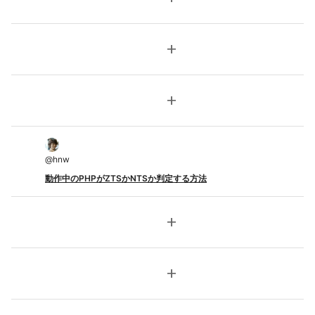
add
add
@
hnw
動作中のPHPがZTSかNTSか判定する方法
add
add