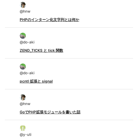
@
hnw
PHPのインターン化文字列とは何か
@
do-aki
ZEND_TICKS と tick 関数
@
do-aki
pcntl 拡張と signal
@
hnw
GoでPHP拡張モジュールを書いた話
@
y-uti