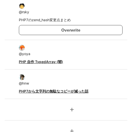
@
rsky
PHP7のzend_hash変更点まとめ
Overwrite
@
yoya
PHP 自作 TypedArray (闇)
@
hnw
PHP7から文字列の無駄なコピーが減った話
add
add