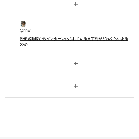
add
@
hnw
PHP起動時からインターン化されている文字列がどれくらいある
のか
add
add