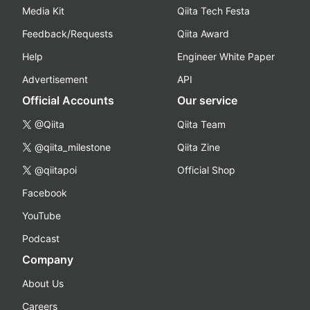
Media Kit
Qiita Tech Festa
Feedback/Requests
Qiita Award
Help
Engineer White Paper
Advertisement
API
Official Accounts
Our service
@Qiita
Qiita Team
@qiita_milestone
Qiita Zine
@qiitapoi
Official Shop
Facebook
YouTube
Podcast
Company
About Us
Careers