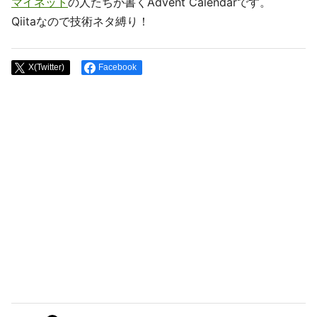
マイネット
の人たちが書くAdvent Calendarです。
Qiitaなので技術ネタ縛り！
X(Twitter)
Facebook