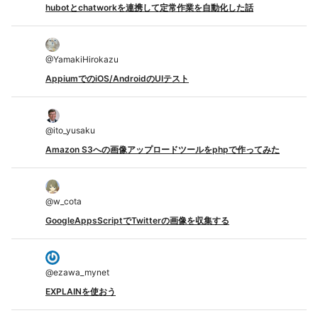
hubotとchatworkを連携して定常作業を自動化した話
@
YamakiHirokazu
AppiumでのiOS/AndroidのUIテスト
@
ito_yusaku
Amazon S3への画像アップロードツールをphpで作ってみた
@
w_cota
GoogleAppsScriptでTwitterの画像を収集する
@
ezawa_mynet
EXPLAINを使おう