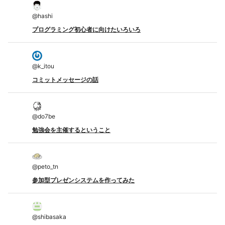
@
hashi
プログラミング初心者に向けたいろいろ
@
k_itou
コミットメッセージの話
@
do7be
勉強会を主催するということ
@
peto_tn
参加型プレゼンシステムを作ってみた
@
shibasaka