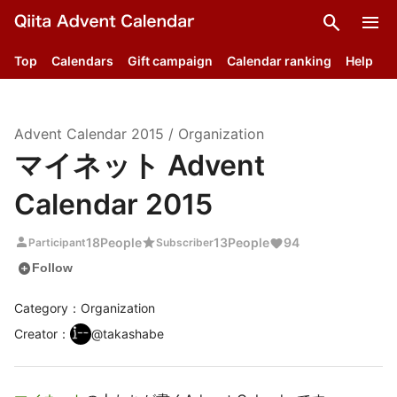
search
menu
Top
Calendars
Gift campaign
Calendar ranking
Help
Advent Calendar
2015
/
Organization
マイネット Advent
Calendar 2015
person
star
18
People
13
People
94
Participant
Subscriber
add_circle
Follow
Category：Organization
Creator
：
@
takashabe