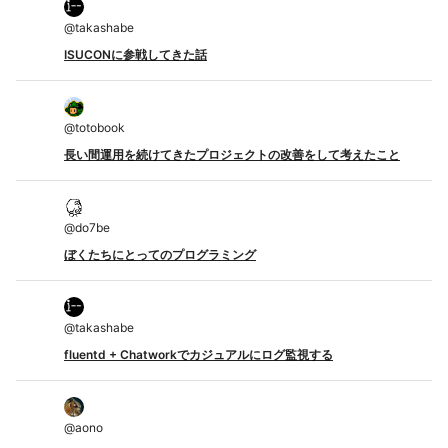
@
takashabe
ISUCONに参戦してきた話
@
totobook
長い間運用を続けてきたプロジェクトの改善をして考えたこと
@
do7be
ぼくたちにとってのプログラミング
@
takashabe
fluentd + Chatworkでカジュアルにログ監視する
@
aono