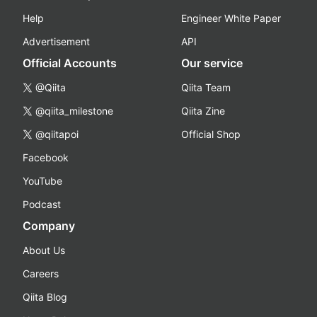
Help
Engineer White Paper
Advertisement
API
Official Accounts
Our service
@Qiita
Qiita Team
@qiita_milestone
Qiita Zine
@qiitapoi
Official Shop
Facebook
YouTube
Podcast
Company
About Us
Careers
Qiita Blog