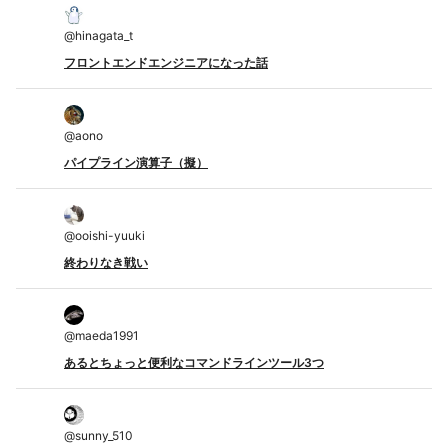
@
hinagata_t
フロントエンドエンジニアになった話
@
aono
パイプライン演算子（擬）
@
ooishi-yuuki
終わりなき戦い
@
maeda1991
あるとちょっと便利なコマンドラインツール3つ
@
sunny_510