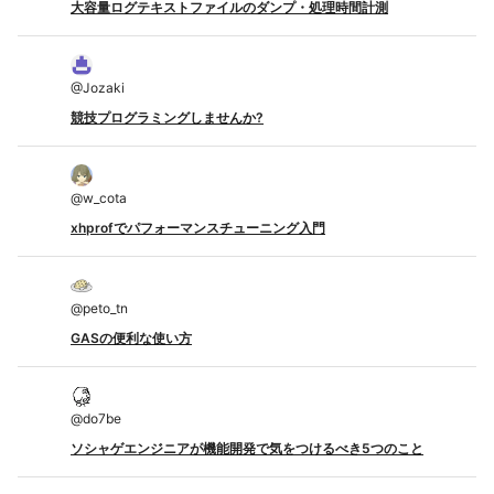
大容量ログテキストファイルのダンプ・処理時間計測
@
Jozaki
競技プログラミングしませんか?
@
w_cota
xhprofでパフォーマンスチューニング入門
@
peto_tn
GASの便利な使い方
@
do7be
ソシャゲエンジニアが機能開発で気をつけるべき5つのこと