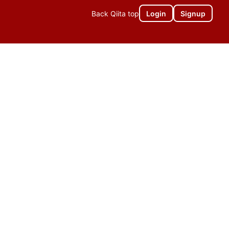
Back Qiita top
Login
Signup