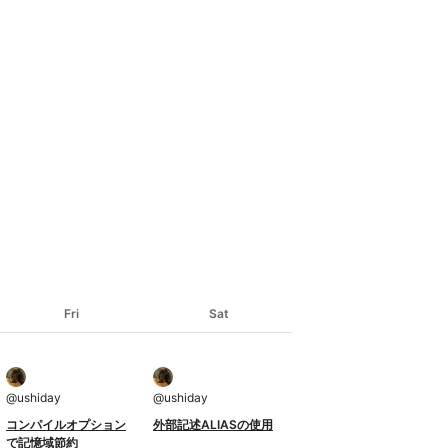
Fri
Sat
@
ushiday
@
ushiday
コンパイルオプション
外部記述ALIASの使用
で記憶域節約