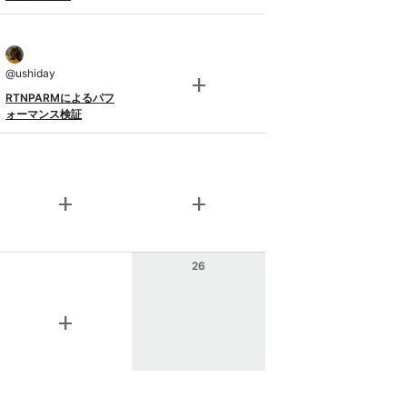
@
ushiday
add
RTNPARMによるパフ
ォーマンス検証
add
add
26
add