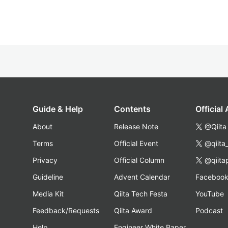
Guide & Help
Contents
Official
About
Release Note
@Qiita
Terms
Official Event
@qiita
Privacy
Official Column
@qiita
Guideline
Advent Calendar
Faceboo
Media Kit
Qiita Tech Festa
YouTube
Feedback/Requests
Qiita Award
Podcast
Help
Engineer White Paper