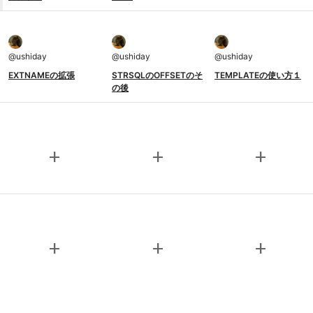
@
ushiday
@
ushiday
@
ushiday
EXTNAMEの拡張
STRSQLのOFFSETのそ
TEMPLATEの使い方１
の後
add
add
add
add
add
add