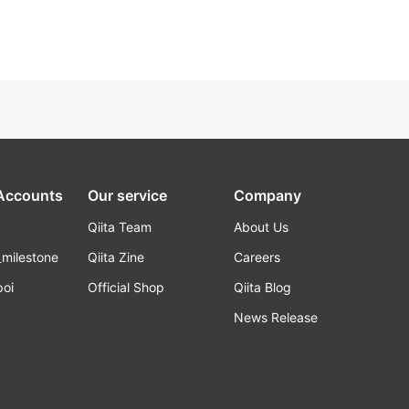
 Accounts
Our service
Company
Qiita Team
About Us
_milestone
Qiita Zine
Careers
poi
Official Shop
Qiita Blog
k
News Release