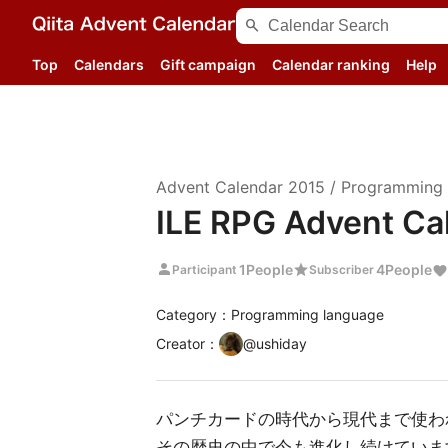
search
Top
Calendars
Gift campaign
Calendar ranking
Help
Advent Calendar
2015
/
Programming 
ILE RPG Advent Ca
person
star
1
People
4
People
Participant
Subscriber
Category：Programming language
Creator
：
@
ushiday
パンチカードの時代から現代まで使わ
その歴史の中で今も進化し続けていま