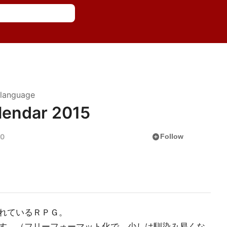
language
lendar 2015
add_circle
0
Follow
れているＲＰＧ。
す。（フリーフォーマット化で、少しは馴染み易くな