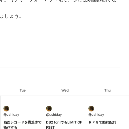
みましょう。
Tue
Wed
Thu
@
ushiday
@
ushiday
@
ushiday
画面レコードを構造体で
DB2 for iでもLIMIT OF
ＲＰＧで動的配列
操作する
FSET