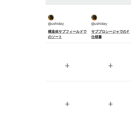
@
ushiday
@
ushiday
構造体サブフィールドで
サブプロシージャでのＦ
のソート
仕様書
add
add
add
add