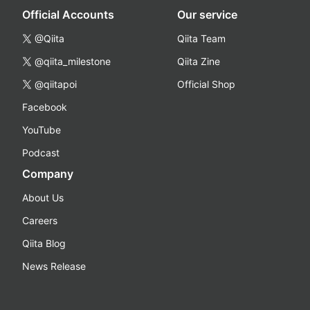
Official Accounts
Our service
@Qiita
Qiita Team
@qiita_milestone
Qiita Zine
@qiitapoi
Official Shop
Facebook
YouTube
Podcast
Company
About Us
Careers
Qiita Blog
News Release