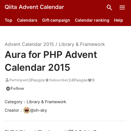
search
menu
Top
Calendars
Gift campaign
Calendar ranking
Help
Advent Calendar
2015
/
Library & Framework
Aura for PHP Advent
Calendar 2015
person
star
3
People
24
People
6
Participant
Subscriber
add_circle
Follow
Category：Library & Framework
Creator
：
@
oh-sky