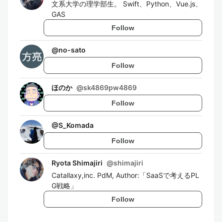
文系大学の理学部生。 Swift、Python、Vue.js、
GAS
Follow
@
no-sato
Follow
ほのか
@
sk4869pw4869
Follow
@
S_Komada
Follow
Ryota Shimajiri
@
shimajiri
Catallaxy,inc. PdM, Author:「SaaSで考えるPL
G戦略」
Follow