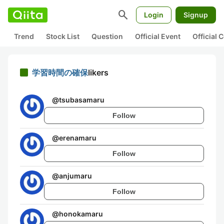
search
Login
Signup
Trend
Stock List
Question
Official Event
Official
学習時間の確保
likers
@
tsubasamaru
Follow
@
erenamaru
Follow
@
anjumaru
Follow
@
honokamaru