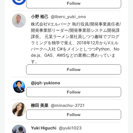
Follow
小野 裕己
@
lberc_yuki_ono
株式会社Vエルバーク 執行役員/開発事業責任者/
開発事業部リーダー/開発事業部システム開発課
課長。 元某ラーメン屋社員しつつ趣味でプログ
ラミングを独学で覚え、2018年12月からVエル
バークへ入社 C#をメインとしつつPython、No
de.js、GAS、AWSなどの業務に携わっていま
す。
Follow
@
jqit-yukiono
Follow
柳田 美菜
@
minachu-3721
Follow
Yuki Higuchi
@
yuki1023