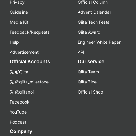
Privacy
Official Column
Guideline
Advent Calendar
Media Kit
Qiita Tech Festa
Feedback/Requests
Qiita Award
Help
Engineer White Paper
Advertisement
API
Official Accounts
Our service
@Qiita
Qiita Team
@qiita_milestone
Qiita Zine
@qiitapoi
Official Shop
Facebook
YouTube
Podcast
Company