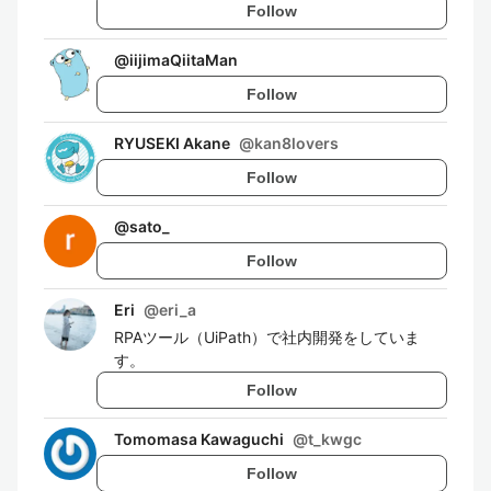
Follow
@
iijimaQiitaMan
Follow
RYUSEKI Akane
@
kan8lovers
Follow
@
sato_
Follow
Eri
@
eri_a
RPAツール（UiPath）で社内開発をしていま
す。
Follow
Tomomasa Kawaguchi
@
t_kwgc
Follow