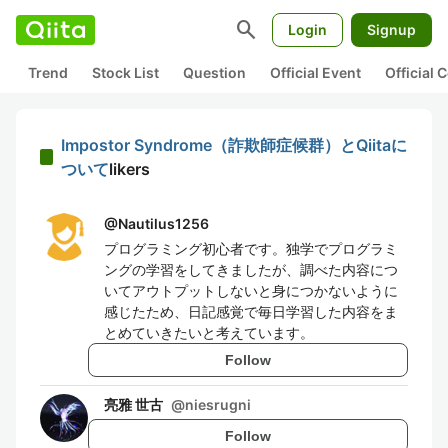
search
Login
Signup
Trend
Stock List
Question
Official Event
Official
Impostor Syndrome（詐欺師症候群）とQiitaに
ついて
likers
@
Nautilus1256
プログラミング初心者です。独学でプログラミ
ングの学習をしてきましたが、調べた内容につ
いてアウトプットしないと身につかないように
感じたため、日記感覚で毎日学習した内容をま
とめていきたいと考えています。
Follow
亮雅 世古
@
niesrugni
Follow