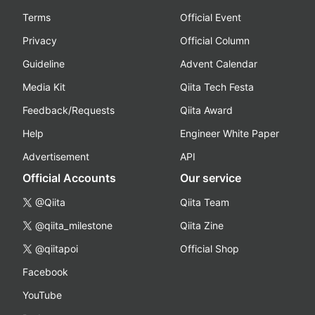
Terms
Official Event
Privacy
Official Column
Guideline
Advent Calendar
Media Kit
Qiita Tech Festa
Feedback/Requests
Qiita Award
Help
Engineer White Paper
Advertisement
API
Official Accounts
Our service
@Qiita
Qiita Team
@qiita_milestone
Qiita Zine
@qiitapoi
Official Shop
Facebook
YouTube