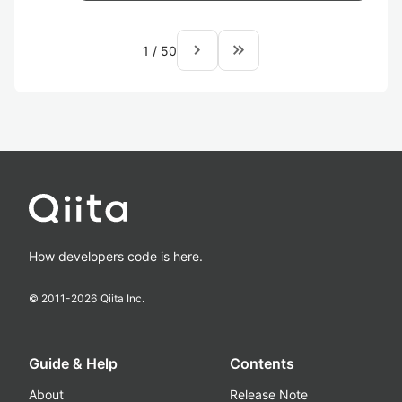
navigate_next
keyboard_double_arrow_right
1
/
50
How developers code is here.
© 2011-
2026
Qiita Inc.
Guide & Help
Contents
About
Release Note