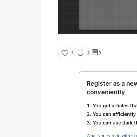
comment
2
0
1
Register as a ne
conveniently
You get articles t
You can efficiently
You can use dark 
What you can do with si