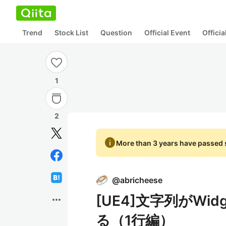
Trend
Stock List
Question
Official Event
Offici
1
2
info
More than 3 years have passed s
@
abricheese
[UE4]文字列がW
more_horiz
る（1行編）