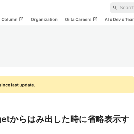
search
open_in_new
open_in_new
al Column
Organization
Qiita Careers
AI x Dev x Tea
ince last update.
idgetからはみ出した時に省略表示す