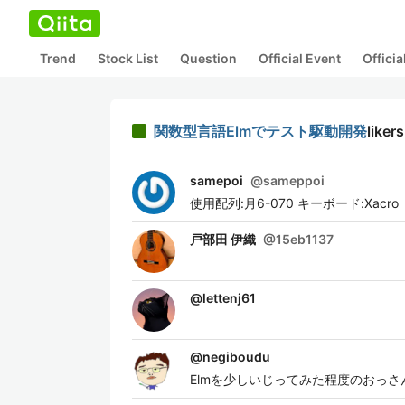
Trend
Stock List
Question
Official Event
Offici
関数型言語Elmでテスト駆動開発
likers
samepoi
@
sameppoi
使用配列:月6-070 キーボード:Xacro
戸部田 伊織
@
15eb1137
@
lettenj61
@
negiboudu
Elmを少しいじってみた程度のおっさ