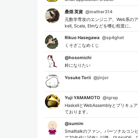
桑畑 英資
@
mather314
元数学専攻のエンジニア。Web系のア
kell, Scala, Elmなどを嗜む程度に。
Rikuo Hasegawa
@
sp4ghet
くそざこなめくじ
@
hosomichi
粋になりたい
Yosuke Torii
@
jinjor
Yuji YAMAMOTO
@
igrep
HaskellとWebAssemblyとプリキュ
ております。
@
sumim
Smalltalkのファン。パーソナル
て70年代に試作し以降、GUIやIDE