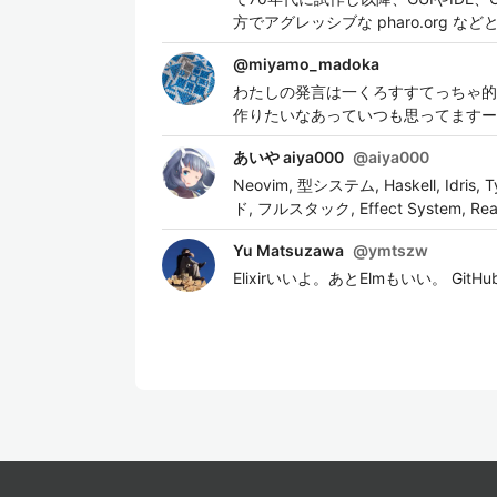
方でアグレッシブな pharo.org
@
miyamo_madoka
わたしの発言は一くろすすてっちゃ的
作りたいなあっていつも思ってますー
あいや aiya000
@
aiya000
Neovim, 型システム, Haskell, Idris
ド, フルスタック, Effect System, Reac
Yu Matsuzawa
@
ymtszw
Elixirいいよ。あとElmもいい。 GitHub: 