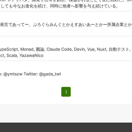
 などとしても今なお進化を続け、同時に他者へ影響を与え続けている。
発言であってー、ぷろぐらみんぐとかえすあいあーとかー所属企業とか
, TypeScript, Monad, 圏論, Claude Code, Devin, Vue, Nuxt
t, Scala, YazawaNico
@ymtszw Twitter: @gada_twt
1