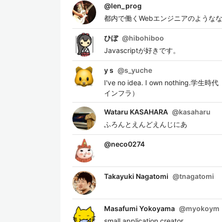
@
len_prog
都内で働くWebエンジニアのようななにか Re
ひぼ
@
hibohiboo
Javascriptが好きです。
y s
@
s_yuche
I've no idea. I own not
インフラ）
Wataru KASAHARA
@
kasaharu
ふろんとえんどえんじにあ
@
neco0274
Takayuki Nagatomi
@
tnagatomi
Masafumi Yokoyama
@
myokoym
small application creator