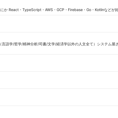
act・TypeScript・AWS・GCP・Firebase・Go・Kotlinなど
hing.学生時代（言語学/哲学/精神分析/司書/文学/経済学以外の人文全て）システム屋