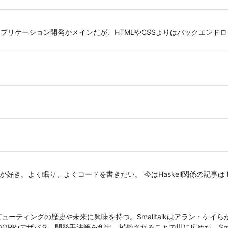
プリケーション開発がメインだが、HTMLやCSSよりはバックエンドロ
アが好き。よく眠り、よくコードを書きたい。 今はHaskell関係の記事は https:/
コンピューティングの歴史や未来に興味を持つ。Smalltalkはアラン・ケイ
、OOPやデザパタ、開発手法等を創出、模倣されることで世に広めた。Smal