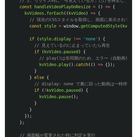
// 2. リサイズ時に「今見えている方」だけを再生し、隠
const
handleVideoPlayOnResize
=
()
=>
{
kvVideos
.
forEach
((
kvVideo
)
=>
{
// 現在のCSSスタイルを取得し、画面に表示されてい
const
style
=
window
.
getComputedStyle
(
kvVide
if 
(
style
.
display
!==
'
none
'
)
{
// 見えているのに止まっていたら再生
if 
(
kvVideo
.
paused
)
{
// play()は非同期のため、エラー（自動再生ブ
kvVideo
.
play
().
catch
(()
=>
{});
}
}
else
{
// display: none で裏に回った動画は一時停止
if 
(
!
kvVideo
.
paused
)
{
kvVideo
.
pause
();
}
}
});
};
// 画面幅が変更された時に判定を実行