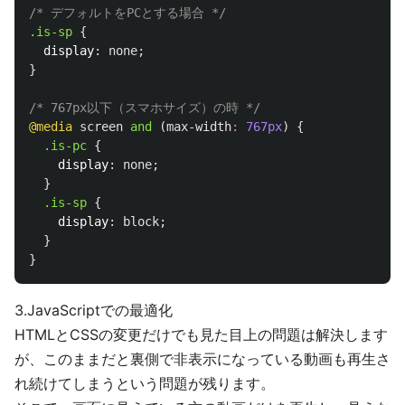
/* デフォルトをPCとする場合 */
.is-sp
{
display
:
none
;
}
/* 767px以下（スマホサイズ）の時 */
@media
screen
and
(
max-width
:
767px
)
{
.is-pc
{
display
:
none
;
}
.is-sp
{
display
:
block
;
}
}
3.JavaScriptでの最適化
HTMLとCSSの変更だけでも見た目上の問題は解決します
が、このままだと裏側で非表示になっている動画も再生さ
れ続けてしまうという問題が残ります。