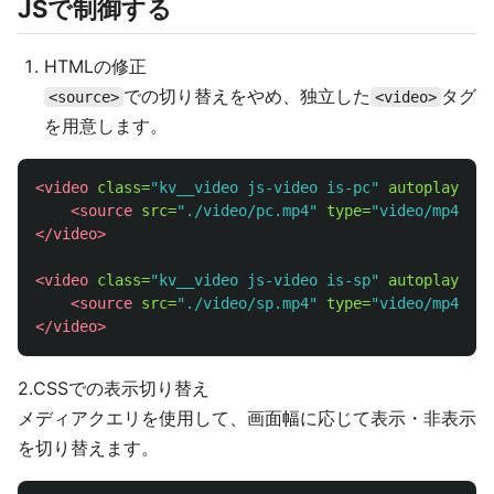
JSで制御する
HTMLの修正
での切り替えをやめ、独立した
タグ
<source>
<video>
を用意します。
<video
class=
"kv__video js-video is-pc"
autoplay
loo
<source
src=
"./video/pc.mp4"
type=
"video/mp4"
>
</video>
<video
class=
"kv__video js-video is-sp"
autoplay
loo
<source
src=
"./video/sp.mp4"
type=
"video/mp4"
>
</video>
2.CSSでの表示切り替え
メディアクエリを使用して、画面幅に応じて表示・非表示
を切り替えます。