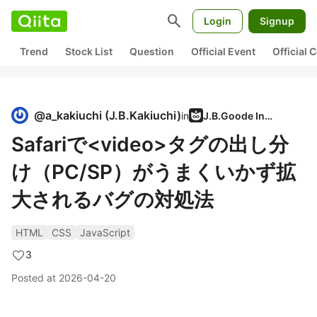
search
Login
Signup
Trend
Stock List
Question
Official Event
Official
@
a_kakiuchi
(
J.B.Kakiuchi
)
in
J.B.Goode Inc.
Safariで<video>タグの出し分
け（PC/SP）がうまくいかず拡
大されるバグの対処法
HTML
CSS
JavaScript
3
Posted at
2026-04-20