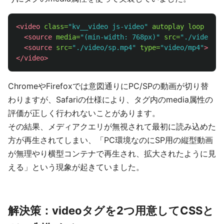
<video
class=
"kv__video js-video"
autoplay
loop
mute
<source
media=
"(min-width: 768px)"
src=
"./video/pc
<source
src=
"./video/sp.mp4"
type=
"video/mp4"
>
</video>
ChromeやFirefoxでは意図通りにPC/SPの動画が切り替
わりますが、Safariの仕様により、タグ内のmedia属性の
評価が正しく行われないことがあります。
その結果、メディアクエリが無視されて最初に読み込めた
方が再生されてしまい、「PC環境なのにSP用の縦型動画
が無理やり横型コンテナで再生され、拡大されたように見
える」という現象が起きていました。
解決策：videoタグを2つ用意してCSSと