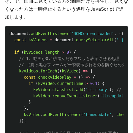
そこで、画面に見えている方の動画だけを再生し、見えな
くなった方は一時停止するという処理をJavaScriptで追
加します。
document
.
addEventListener
(
'
DOMContentLoaded
'
,
()
=>
const
kvVideos
=
document
.
querySelectorAll
(
'
.js-vi
if 
(
kvVideos
.
length
>
0
)
{
// 1. 動画が0.1秒進んだらフワッと表示させる処理
// （真っ黒なフレームが一瞬表示されるのを防ぐための対
kvVideos
.
forEach
((
kvVideo
)
=>
{
const
checkVideoPlay
=
()
=>
{
if 
(
kvVideo
.
currentTime
>
0.1
)
{
kvVideo
.
classList
.
add
(
'
is-ready
'
);
// CS
kvVideo
.
removeEventListener
(
'
timeupdate
'
,
}
};
kvVideo
.
addEventListener
(
'
timeupdate
'
,
checkVi
});