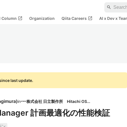
search
open_in_new
open_in_new
al Column
Organization
Qiita Careers
AI x Dev x Tea
ince last update.
agimura
)
in
株式会社 日立製作所 Hitachi OSPO
ion Manager 計画最適化の性能検証
ジン