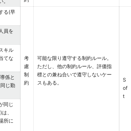
い。
する(早
人員を
スキル
当てな
考
可能な限り遵守する制約ルール。
慮
ただし、他の制約ルール、評価指
制
標との兼ね合いで遵守しないケー
指導係と
S
約
スもある。
＋同じ勤
of
t
が同じ
)は、
場所に