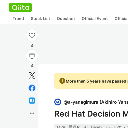
Trend
Stock List
Question
Official Event
Offici
4
4
info
More than 5 years have passed s
@
a-yanagimura
(
Akihiro Yan
Red Hat Decis
more_horiz
Java
最適化
AI
BRMS
ルールエン