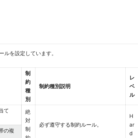
ールを設定しています。
制
レ
約
制約種別説明
ベ
種
ル
別
当て
絶
H
対
必ず遵守する制約ルール。
ar
制
帯の複
d
約