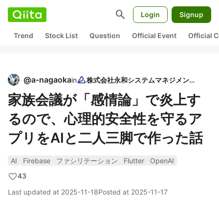
search
Login
Signup
Trend
Stock List
Question
Official Event
Official
@
a-nagaoka
in
株式会社永和システムマネジメント
家族会議が「感情論」で炎上す
るので、心理的安全性を守るア
プリをAIと二人三脚で作った話
AI
Firebase
ファシリテーション
Flutter
OpenAI
43
Last updated at
2025-11-18
Posted at
2025-11-17