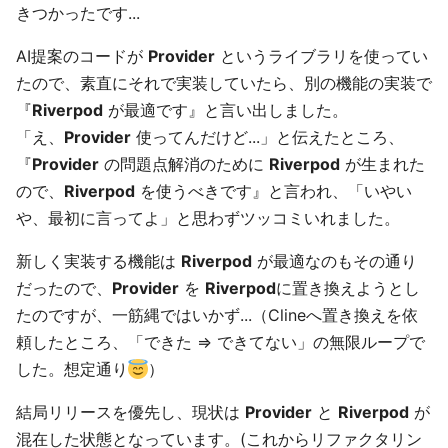
きつかったです...
AI提案のコードが
Provider
というライブラリを使ってい
たので、素直にそれで実装していたら、別の機能の実装で
『
Riverpod
が最適です』と言い出しました。
「え、
Provider
使ってんだけど...」と伝えたところ、
『
Provider
の問題点解消のために
Riverpod
が生まれた
ので、
Riverpod
を使うべきです』と言われ、「いやい
や、最初に言ってよ」と思わずツッコミいれました。
新しく実装する機能は
Riverpod
が最適なのもその通り
だったので、
Provider
を
Riverpod
に置き換えようとし
たのですが、一筋縄ではいかず...（Clineへ置き換えを依
頼したところ、「できた ⇒ できてない」の無限ループで
した。想定通り
）
結局リリースを優先し、現状は
Provider
と
Riverpod
が
混在した状態となっています。(これからリファクタリン