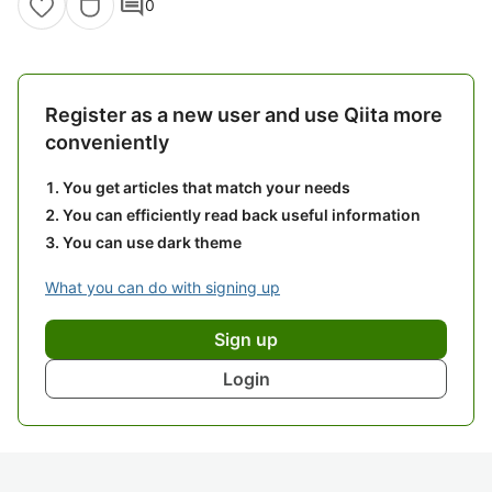
comment
0
Register as a new user and use Qiita more
conveniently
You get articles that match your needs
You can efficiently read back useful information
You can use dark theme
What you can do with signing up
Sign up
Login