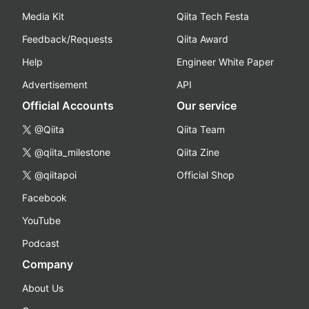
Media Kit
Qiita Tech Festa
Feedback/Requests
Qiita Award
Help
Engineer White Paper
Advertisement
API
Official Accounts
Our service
@Qiita
Qiita Team
@qiita_milestone
Qiita Zine
@qiitapoi
Official Shop
Facebook
YouTube
Podcast
Company
About Us