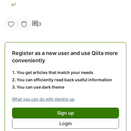
↩
comment
3
Register as a new user and use Qiita more
conveniently
You get articles that match your needs
You can efficiently read back useful information
You can use dark theme
What you can do with signing up
Sign up
Login