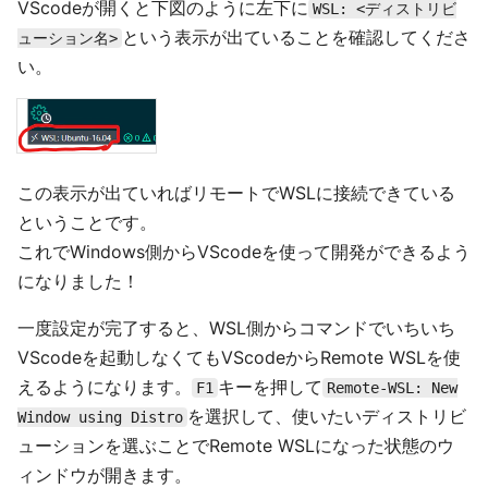
VScodeが開くと下図のように左下に
WSL: <ディストリビ
という表示が出ていることを確認してくださ
ューション名>
い。
この表示が出ていればリモートでWSLに接続できている
ということです。
これでWindows側からVScodeを使って開発ができるよう
になりました！
一度設定が完了すると、WSL側からコマンドでいちいち
VScodeを起動しなくてもVScodeからRemote WSLを使
えるようになります。
キーを押して
F1
Remote-WSL: New
を選択して、使いたいディストリビ
Window using Distro
ューションを選ぶことでRemote WSLになった状態のウ
ィンドウが開きます。