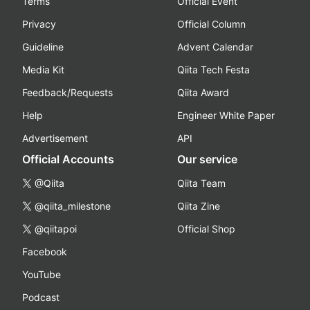
Terms
Official Event
Privacy
Official Column
Guideline
Advent Calendar
Media Kit
Qiita Tech Festa
Feedback/Requests
Qiita Award
Help
Engineer White Paper
Advertisement
API
Official Accounts
Our service
@Qiita
Qiita Team
@qiita_milestone
Qiita Zine
@qiitapoi
Official Shop
Facebook
YouTube
Podcast