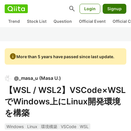
search
Login
Signup
Trend
Stock List
Question
Official Event
Official
info
More than 5 years have passed since last update.
@
_masa_u
(
Masa U.
)
【WSL / WSL2】VSCode×WSL
でWindows上にLinux開発環境
を構築
Windows
Linux
環境構築
VSCode
WSL