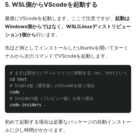
5. WSL側からVScodeを起動する
最後にVScodeを起動します。ここで注意ですが、
起動は
Windows側からではなく、WSL(Linuxディストリビュー
ション)側から
行います。
先ほど例としてインストールしたUbuntuを開いてターミ
ナルから次のコマンドでVScodeを起動します。
# まずは開きたいディレクトリに移動する（ex. testという
cd test
# Stable版（通常版）のVScodeを使う場合
code 
.
# insiders版（プレビュー版）を使う場合
code-insiders 
.
初めて起動する場合は必要なパッケージの自動インストー
ルに少し時間がかかります。