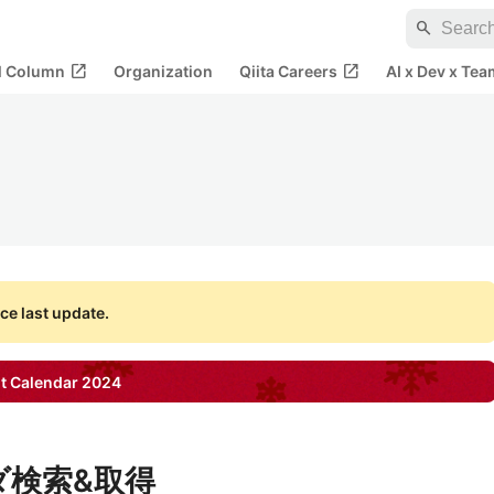
search
open_in_new
open_in_new
al Column
Organization
Qiita Careers
AI x Dev x Tea
ce last update.
t Calendar
2024
ルダ検索&取得