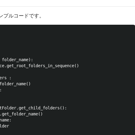
サンプルコードです。
 folder_name):

ce.get_root_folders_in_sequence() 

rs :

folder_name()



tFolder.get_child_folders():

.get_folder_name()

ame:

der
