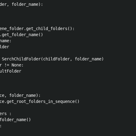
der, folder_name):

ene_folder.get_child_folders():

.get_folder_name()

ame:

der

 SerchChildFolder(childFolder, folder_name)

 != None:

ltFolder

ce, folder_name):

ce.get_root_folders_in_sequence() 

rs :

folder_name()


