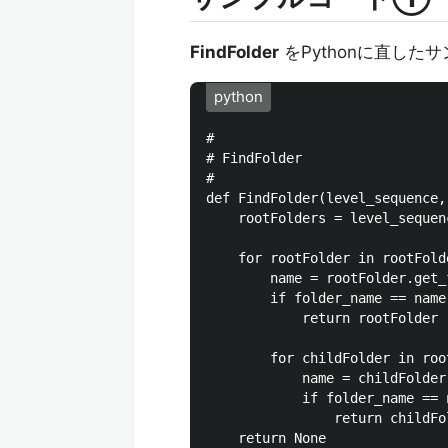
FindFolder
をPythonに直した
python
#

# FindFolder

#

def FindFolder(level_sequence,
    rootFolders = level_sequen
    for rootFolder in rootFolde
        name = rootFolder.get_
        if folder_name == name:
            return rootFolder

        for childFolder in roo
            name = childFolder
            if folder_name == n
                return childFol
    return None
