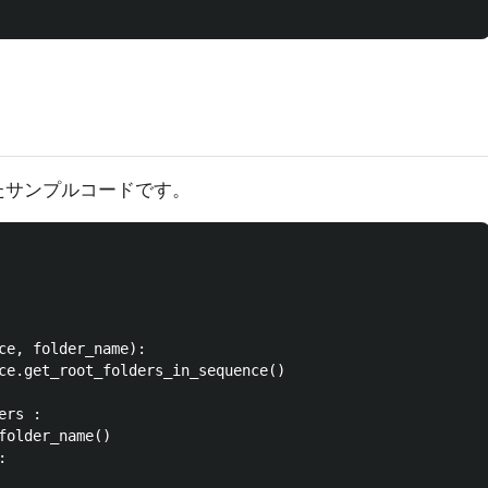
したサンプルコードです。
ce, folder_name):    

ce.get_root_folders_in_sequence() 

rs :

folder_name()


