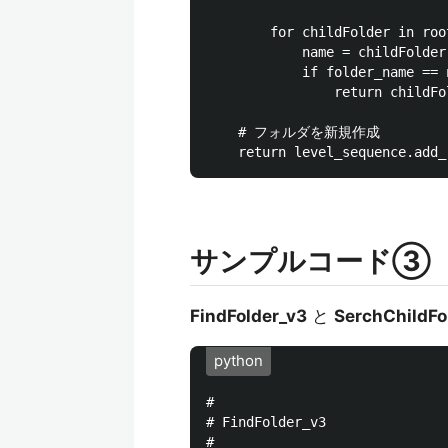
        for childFolder in roo
            name = childFolder
            if folder_name == n
                return childFol
    # フォルダを新規作成

サンプルコード③
FindFolder_v3
と
SerchChildFo
python
#

# FindFolder_v3

#
