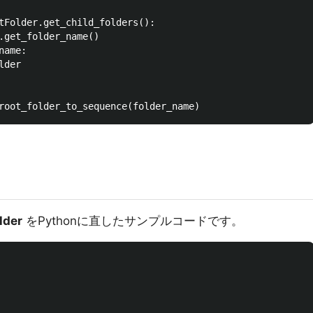
tFolder.get_child_folders():

.get_folder_name()

ame:

der

lder
をPythonに直したサンプルコードです。