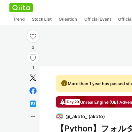
Trend
Stock List
Question
Official Event
Offici
2
1
info
More than 1 year has passed sin
Unreal Engine (UE)
Adven
Day 20
more_horiz
@
_akoto_
(
akoto
)
【Python】フォ