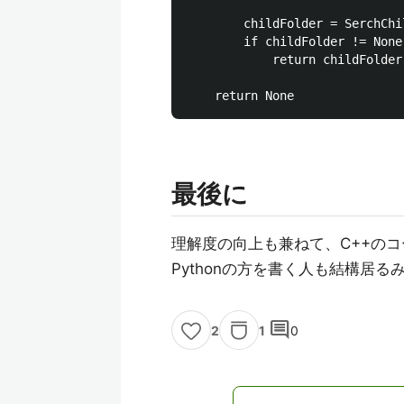
        childFolder = SerchChi
        if childFolder != None:
            return childFolder

最後に
理解度の向上も兼ねて、C++のコ
Pythonの方を書く人も結構居
comment
1
0
2