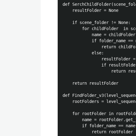
def SerchChildFolder(scene_fol
    resultFolder = None

    if scene_folder != None:

        for childFolder  in sc
            name = childFolder
            if folder_name == n
                return childFol
            else:

                resultFolder =
                if resultFolder
                    return resu
    return resultFolder

def FindFolder_v3(level_sequen
    rootFolders = level_sequen
    for rootFolder in rootFolde
        name = rootFolder.get_
        if folder_name == name:
            return rootFolder
