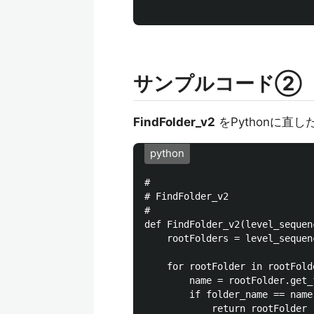
サンプルコード②
FindFolder_v2
をPythonに直
python
#

# FindFolder_v2

#

def FindFolder_v2(level_sequen
    rootFolders = level_sequen
    for rootFolder in rootFolde
        name = rootFolder.get_
        if folder_name == name:
            return rootFolder
