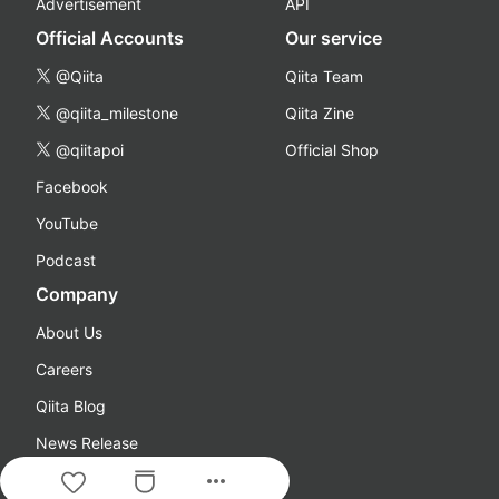
Advertisement
API
Official Accounts
Our service
@Qiita
Qiita Team
@qiita_milestone
Qiita Zine
@qiitapoi
Official Shop
Facebook
YouTube
Podcast
Company
About Us
Careers
Qiita Blog
News Release
more_horiz