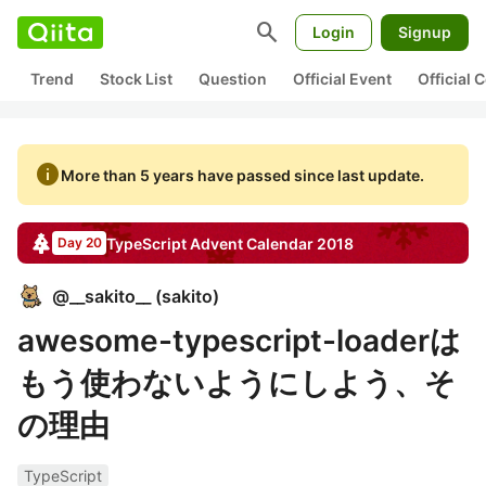
search
Login
Signup
Trend
Stock List
Question
Official Event
Official
info
More than 5 years have passed since last update.
TypeScript
Advent Calendar
2018
Day 20
@
__sakito__
(
sakito
)
awesome-typescript-loaderは
もう使わないようにしよう、そ
の理由
TypeScript