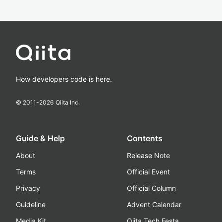
How developers code is here.
© 2011-
2026
Qiita Inc.
Guide & Help
Contents
About
Release Note
Terms
Official Event
Privacy
Official Column
Guideline
Advent Calendar
Media Kit
Qiita Tech Festa