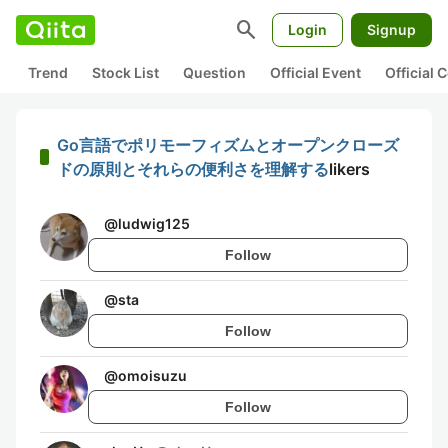
search
Login
Signup
Trend
Stock List
Question
Official Event
Official
Go言語でポリモーフィズムとオープンクローズ
ドの原則とそれらの便利さを理解する
likers
@
ludwig125
Follow
@
sta
Follow
@
omoisuzu
Follow