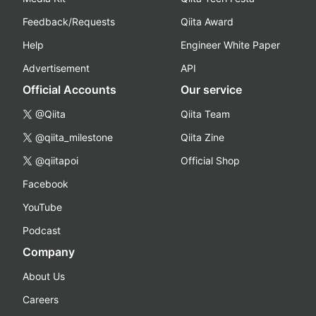
Feedback/Requests
Qiita Award
Help
Engineer White Paper
Advertisement
API
Official Accounts
Our service
@Qiita
Qiita Team
@qiita_milestone
Qiita Zine
@qiitapoi
Official Shop
Facebook
YouTube
Podcast
Company
About Us
Careers